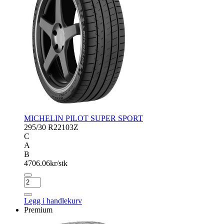
MICHELIN PILOT SUPER SPORT
295/30 R22
103Z
C
A
B
4706.06
kr/stk
MICHELIN
PILOT
SUPER
Legg i handlekurv
SPORT
Premium
antall