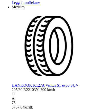
Legg i handlekurv
Medium
HANKOOK K127A Ventus S1 evo3 SUV
295/30 R22
103Y: 300 km/h
C
A
75
3757.04
kr/stk