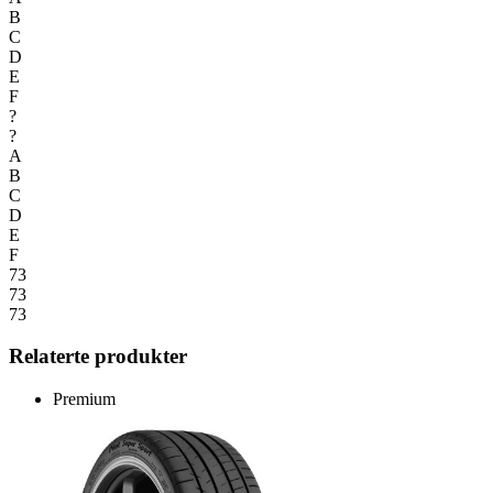
B
C
D
E
F
?
?
A
B
C
D
E
F
73
73
73
Relaterte produkter
Premium