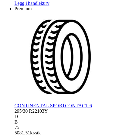
CONTACT
Legg i handlekurv
7
Premium
antall
CONTINENTAL SPORTCONTACT 6
295/30 R22
103Y
D
B
75
5081.51
kr/stk