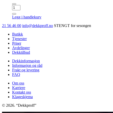
HANKOOK
K127A
Ventus
Legg i handlekurv
S1
evo3
21 56 46 00
info@dekkproff.no
STENGT for sesongen
SUV
antall
Butikk
Tjenester
Priser
Avdelinger
Dekktilbud
Dekkinformasjon
Informasjon og råd
Frakt og levering
FAQ
Om oss
Karriere
Kontakt oss
Klageskjema
© 2026. “Dekkproff”