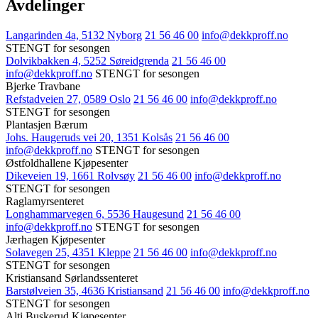
Avdelinger
Langarinden 4a, 5132 Nyborg
21 56 46 00
info@dekkproff.no
STENGT for sesongen
Dolvikbakken 4, 5252 Søreidgrenda
21 56 46 00
info@dekkproff.no
STENGT for sesongen
Bjerke Travbane
Refstadveien 27, 0589 Oslo
21 56 46 00
info@dekkproff.no
STENGT for sesongen
Plantasjen Bærum
Johs. Haugeruds vei 20, 1351 Kolsås
21 56 46 00
info@dekkproff.no
STENGT for sesongen
Østfoldhallene Kjøpesenter
Dikeveien 19, 1661 Rolvsøy
21 56 46 00
info@dekkproff.no
STENGT for sesongen
Raglamyrsenteret
Longhammarvegen 6, 5536 Haugesund
21 56 46 00
info@dekkproff.no
STENGT for sesongen
Jærhagen Kjøpesenter
Solavegen 25, 4351 Kleppe
21 56 46 00
info@dekkproff.no
STENGT for sesongen
Kristiansand Sørlandssenteret
Barstølveien 35, 4636 Kristiansand
21 56 46 00
info@dekkproff.no
STENGT for sesongen
Alti Buskerud Kjøpesenter