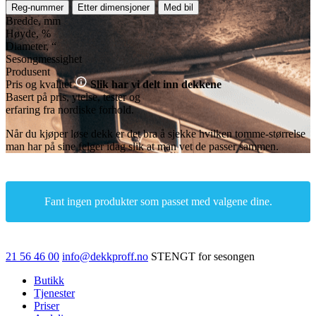
Reg-nummer
Etter dimensjoner
Med bil
Bredde, mm
Høyde, %
Diameter, “
Sesongmessighet
Produsent
Pris og kvalitet
Slik har vi delt inn dekkene
Basert på pris, ytelse, tester og
erfaring fra nordiske forhold.
Når du kjøper løse dekk er det bra å sjekke hvilken tomme-størrelse
man har på sine felger idag slik at man vet de passer sammen.
Fant ingen produkter som passet med valgene dine.
21 56 46 00
info@dekkproff.no
STENGT for sesongen
Butikk
Tjenester
Priser