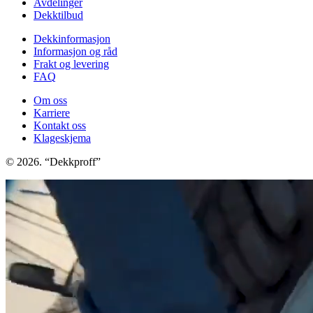
Avdelinger
Dekktilbud
Dekkinformasjon
Informasjon og råd
Frakt og levering
FAQ
Om oss
Karriere
Kontakt oss
Klageskjema
© 2026. “Dekkproff”