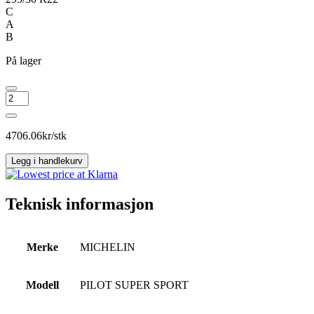
C
A
B
På lager
MICHELIN
PILOT
SUPER
SPORT
4706.06
kr/stk
antall
Legg i handlekurv
Teknisk informasjon
Merke
MICHELIN
Modell
PILOT SUPER SPORT