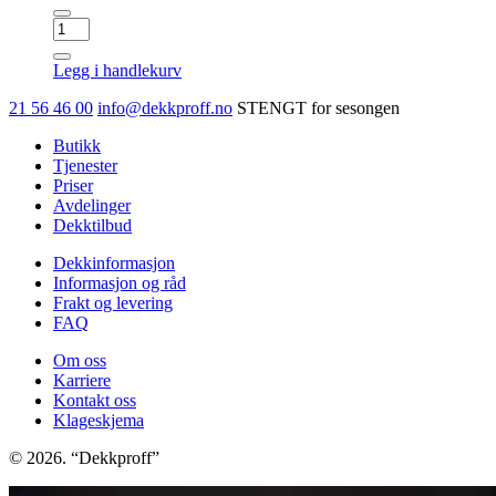
HANKOOK
K127A
Ventus
Legg i handlekurv
S1
evo3
21 56 46 00
info@dekkproff.no
STENGT for sesongen
SUV
antall
Butikk
Tjenester
Priser
Avdelinger
Dekktilbud
Dekkinformasjon
Informasjon og råd
Frakt og levering
FAQ
Om oss
Karriere
Kontakt oss
Klageskjema
© 2026. “Dekkproff”