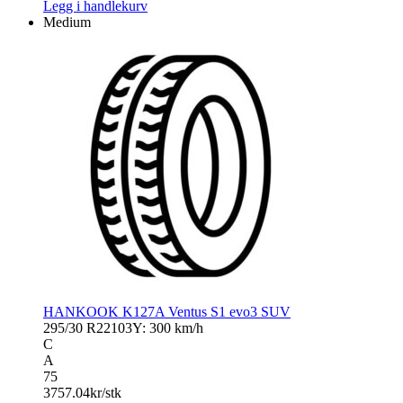
Legg i handlekurv
Medium
HANKOOK K127A Ventus S1 evo3 SUV
295/30 R22
103Y: 300 km/h
C
A
75
3757.04
kr/stk