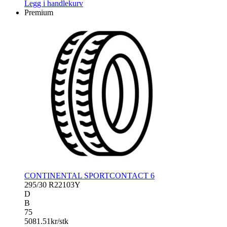
CONTACT
Legg i handlekurv
7
Premium
antall
CONTINENTAL SPORTCONTACT 6
295/30 R22
103Y
D
B
75
5081.51
kr/stk