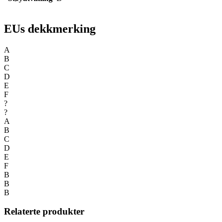
EUs dekkmerking
A
B
C
D
E
F
?
?
A
B
C
D
E
F
B
B
B
Relaterte produkter