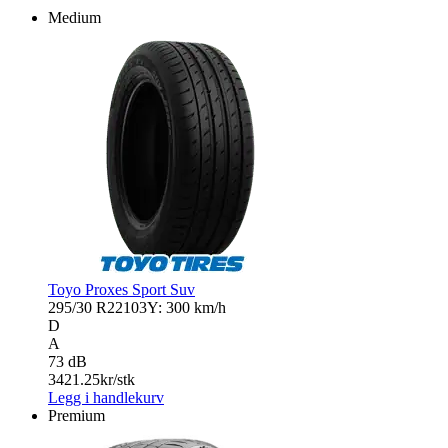
Medium
Toyo Proxes Sport Suv
295/30 R22
103Y: 300 km/h
D
A
73 dB
3421.25
kr/stk
Legg i handlekurv
Premium