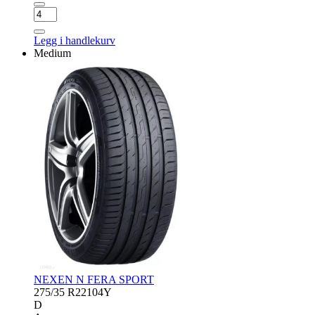
MICHELIN
PILOT
SUPER
Legg i handlekurv
SPORT
Medium
antall
NEXEN N FERA SPORT
275/35 R22
104Y
D