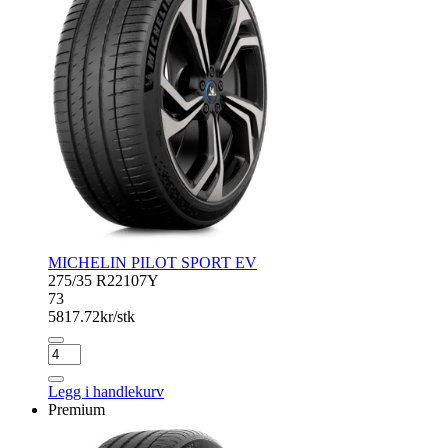
MICHELIN PILOT SPORT EV
275/35 R22
107Y
73
5817.72
kr/stk
MICHELIN
PILOT
SPORT
Legg i handlekurv
EV
Premium
antall