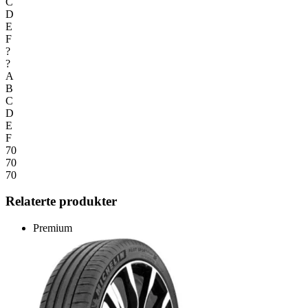
C
D
E
F
?
?
A
B
C
D
E
F
70
70
70
Relaterte produkter
Premium