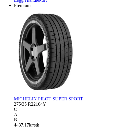
Legg i handlekurv
antall
Premium
MICHELIN PILOT SUPER SPORT
275/35 R22
104Y
C
A
B
4437.17
kr/stk