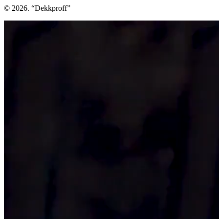
© 2026. “Dekkproff”