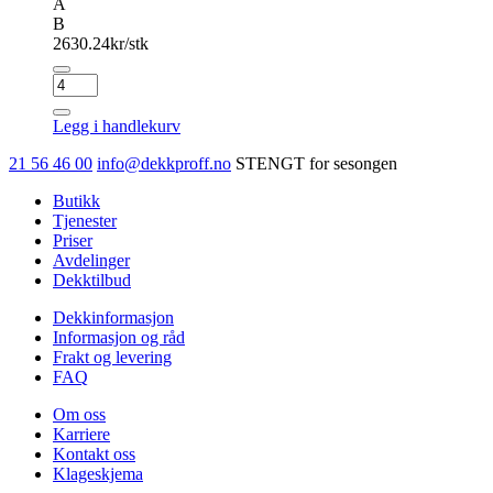
A
B
2630.24
kr/stk
NEXEN
N
FERA
Legg i handlekurv
SPORT
antall
21 56 46 00
info@dekkproff.no
STENGT for sesongen
Butikk
Tjenester
Priser
Avdelinger
Dekktilbud
Dekkinformasjon
Informasjon og råd
Frakt og levering
FAQ
Om oss
Karriere
Kontakt oss
Klageskjema