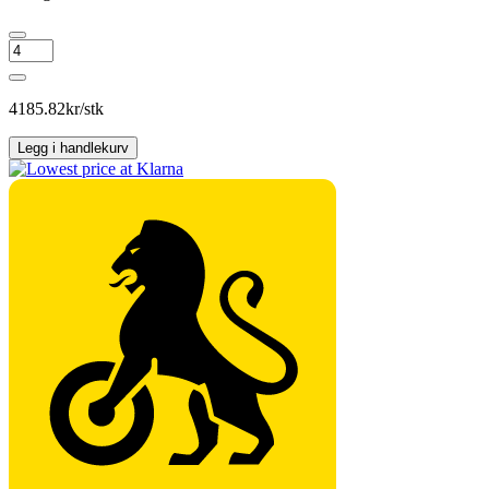
PIRELLI
SCORPION
VERDE
antall
4185.82
kr/stk
Legg i handlekurv