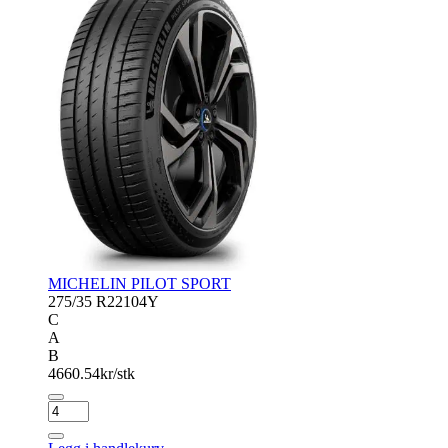
MICHELIN PILOT SPORT
275/35 R22
104Y
C
A
B
4660.54
kr/stk
MICHELIN
PILOT
SPORT