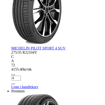
MICHELIN PILOT SPORT 4 SUV
275/35 R22
104Y
C
A
72
4155.40
kr/stk
MICHELIN
PILOT
SPORT
Legg i handlekurv
4
Premium
SUV
antall