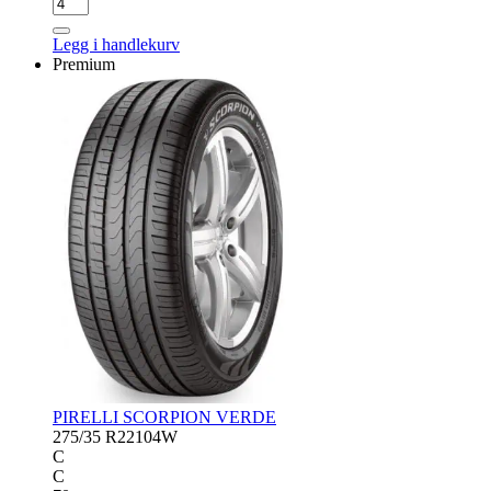
MICHELIN
PILOT
SPORT
Legg i handlekurv
EV
Premium
antall
PIRELLI SCORPION VERDE
275/35 R22
104W
C
C