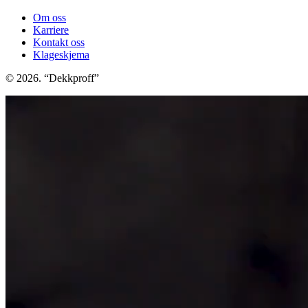
Om oss
Karriere
Kontakt oss
Klageskjema
© 2026. “Dekkproff”