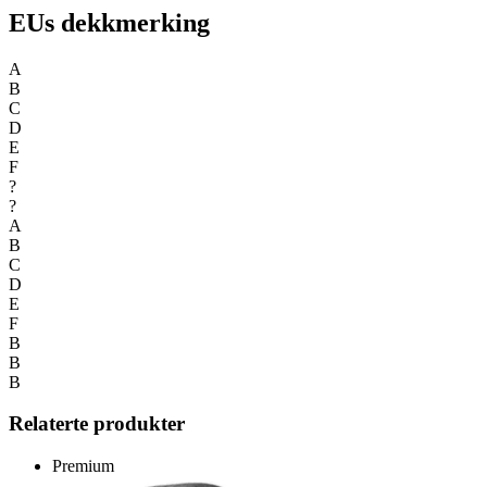
EUs dekkmerking
A
B
C
D
E
F
?
?
A
B
C
D
E
F
B
B
B
Relaterte produkter
Premium