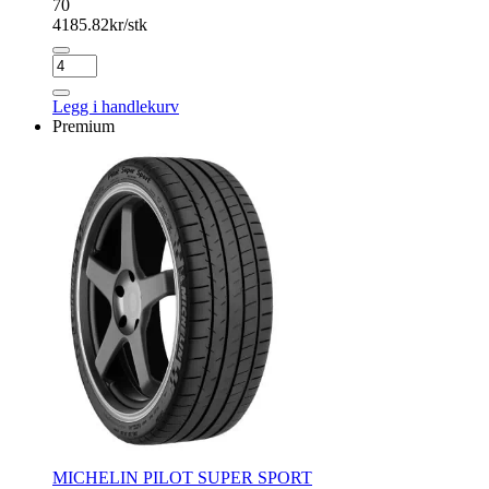
70
4185.82
kr/stk
PIRELLI
SCORPION
VERDE
Legg i handlekurv
antall
Premium
MICHELIN PILOT SUPER SPORT