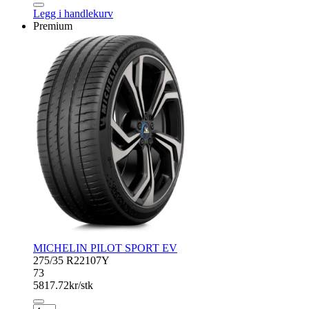
SPORT
Legg i handlekurv
4
Premium
SUV
antall
MICHELIN PILOT SPORT EV
275/35 R22
107Y
73
5817.72
kr/stk