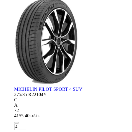
MICHELIN PILOT SPORT 4 SUV
275/35 R22
104Y
C
A
72
4155.40
kr/stk
MICHELIN
PILOT