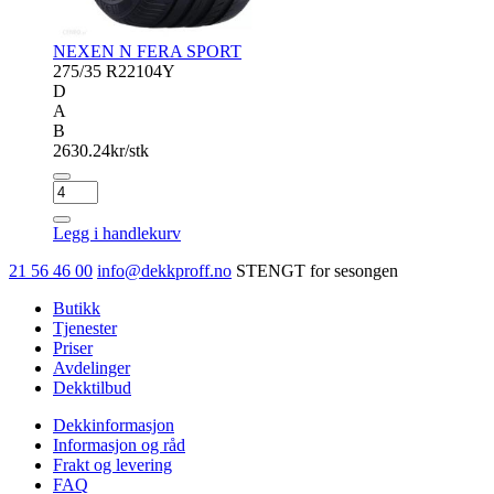
NEXEN N FERA SPORT
275/35 R22
104Y
D
A
B
2630.24
kr/stk
NEXEN
N
FERA
Legg i handlekurv
SPORT
antall
21 56 46 00
info@dekkproff.no
STENGT for sesongen
Butikk
Tjenester
Priser
Avdelinger
Dekktilbud
Dekkinformasjon
Informasjon og råd
Frakt og levering
FAQ