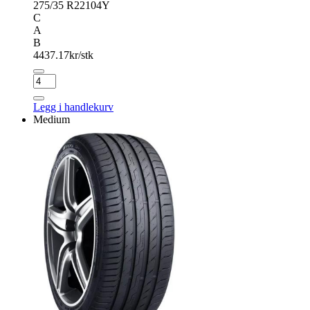
275/35 R22
104Y
C
A
B
4437.17
kr/stk
MICHELIN
PILOT
SUPER
Legg i handlekurv
SPORT
Medium
antall