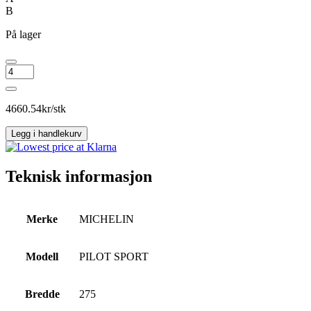
B
På lager
MICHELIN
PILOT
SPORT
antall
4660.54
kr/stk
Legg i handlekurv
Teknisk informasjon
Merke
MICHELIN
Modell
PILOT SPORT
Bredde
275