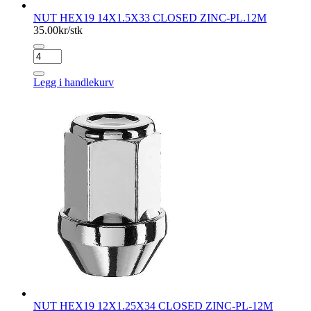
NUT HEX19 14X1.5X33 CLOSED ZINC-PL.12M
35.00
kr/stk
NUT
HEX19
14X1.5X33
Legg i handlekurv
CLOSED
ZINC-
PL.12M
antall
NUT HEX19 12X1.25X34 CLOSED ZINC-PL-12M