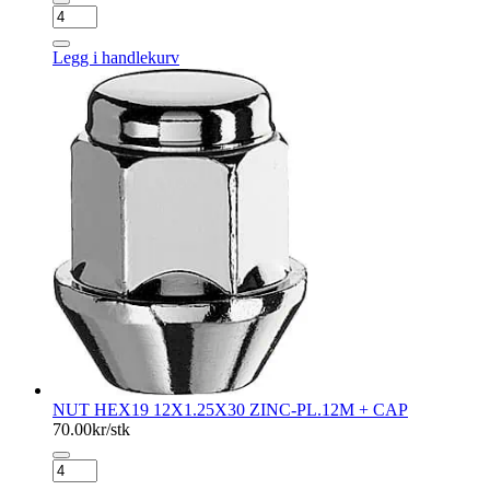
NUT
HEX19
12X1.5X27
Legg i handlekurv
SPH.ZINC-
PL.12M
+CAP
antall
NUT HEX19 12X1.25X30 ZINC-PL.12M + CAP
70.00
kr/stk
NUT
HEX19