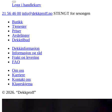
12X1.25X30
Legg i handlekurv
ZINC-
PL.12M
21 56 46 00
info@dekkproff.no
STENGT for sesongen
+
CAP
Butikk
antall
Tjenester
Priser
Avdelinger
Dekktilbud
Dekkinformasjon
Informasjon og råd
Frakt og levering
FAQ
Om oss
Karriere
Kontakt oss
Klageskjema
© 2026. “Dekkproff”