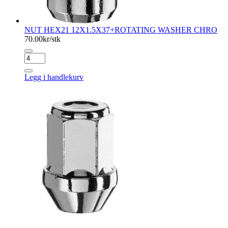
NUT HEX21 12X1.5X37+ROTATING WASHER CHRO
70.00
kr/stk
NUT
HEX21
12X1.5X37+ROTATING
Legg i handlekurv
WASHER
CHRO
antall