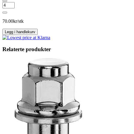
NUT
FORD
HEX21
14X1.5X34.8
70.00
kr/stk
CL10
ZINC
Legg i handlekurv
antall
Relaterte produkter