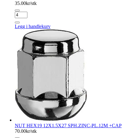
35.00
kr/stk
NUT
HEX19
12X1.25X34
Legg i handlekurv
CLOSED
ZINC-
PL-
12M
antall
NUT HEX19 12X1.5X27 SPH.ZINC-PL.12M +CAP
70.00
kr/stk