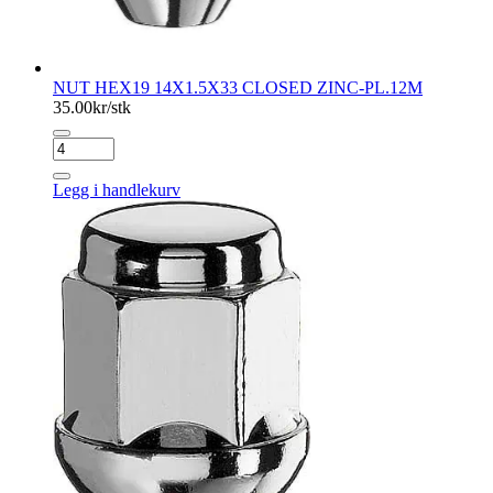
NUT HEX19 14X1.5X33 CLOSED ZINC-PL.12M
35.00
kr/stk
NUT
HEX19
14X1.5X33
Legg i handlekurv
CLOSED
ZINC-
PL.12M
antall