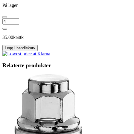
På lager
NUT
HEX19
12X1.25X34
CLOSED
35.00
kr/stk
ZINC-
PL-
Legg i handlekurv
12M
antall
Relaterte produkter