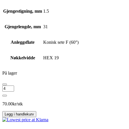
Gjengestigning, mm
1.5
Gjengelengde, mm
31
Anleggsflate
Konisk sete F (60°)
Nøkkelvidde
HEX 19
På lager
NUT
FORD
HEX19
12X1.5X31
70.00
kr/stk
CL.10
S/S
Legg i handlekurv
CAP
antall