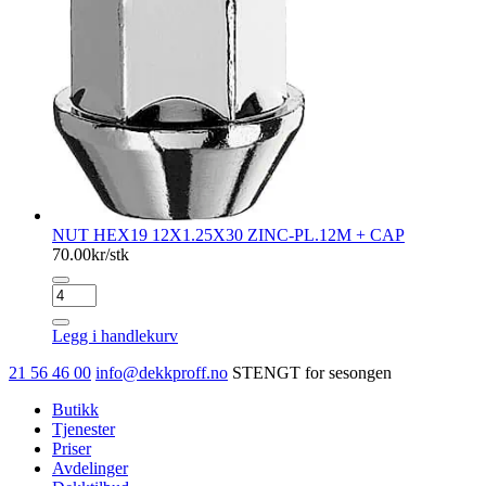
NUT HEX19 12X1.25X30 ZINC-PL.12M + CAP
70.00
kr/stk
NUT
HEX19
12X1.25X30
Legg i handlekurv
ZINC-
PL.12M
21 56 46 00
info@dekkproff.no
STENGT for sesongen
+
CAP
Butikk
antall
Tjenester
Priser
Avdelinger