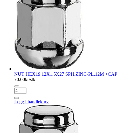
antall
NUT HEX19 12X1.5X27 SPH.ZINC-PL.12M +CAP
70.00
kr/stk
NUT
HEX19
12X1.5X27
Legg i handlekurv
SPH.ZINC-
PL.12M
+CAP
antall