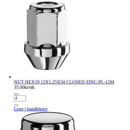
PL.12M
antall
NUT HEX19 12X1.25X34 CLOSED ZINC-PL-12M
35.00
kr/stk
NUT
HEX19
12X1.25X34
Legg i handlekurv
CLOSED
ZINC-
PL-
12M