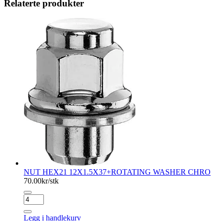
Relaterte produkter
NUT HEX21 12X1.5X37+ROTATING WASHER CHRO
70.00
kr/stk
NUT
HEX21
12X1.5X37+ROTATING
Legg i handlekurv