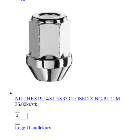
WASHER
CHRO
antall
NUT HEX19 14X1.5X33 CLOSED ZINC-PL.12M
35.00
kr/stk
NUT
HEX19
14X1.5X33
Legg i handlekurv
CLOSED
ZINC-