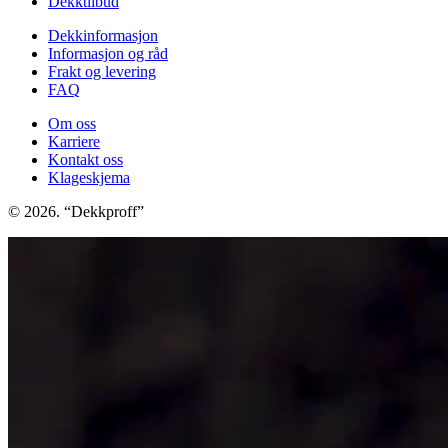
Dekktilbud
Dekkinformasjon
Informasjon og råd
Frakt og levering
FAQ
Om oss
Karriere
Kontakt oss
Klageskjema
© 2026. “Dekkproff”