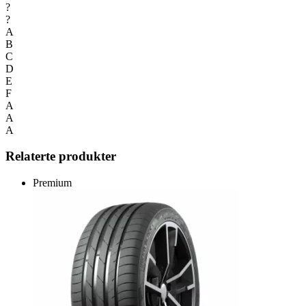
?
?
A
B
C
D
E
F
A
A
A
Relaterte produkter
Premium