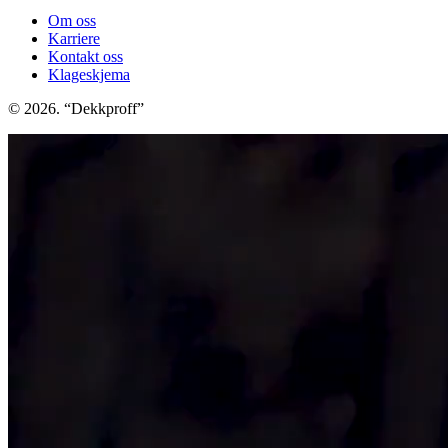
Om oss
Karriere
Kontakt oss
Klageskjema
© 2026. “Dekkproff”