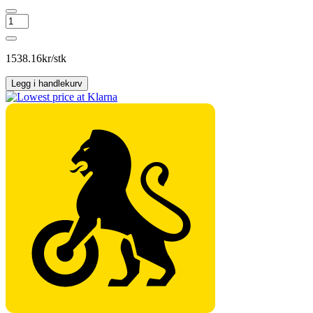
NOKIAN
HAKKA
BLUE
3
1538.16
kr/stk
antall
Legg i handlekurv