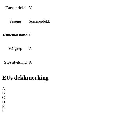
Fartsindeks
V
Sesong
Sommerdekk
Rullemotstand
C
Våtgrep
A
Støyutvikling
A
EUs dekkmerking
A
B
C
D
E
F