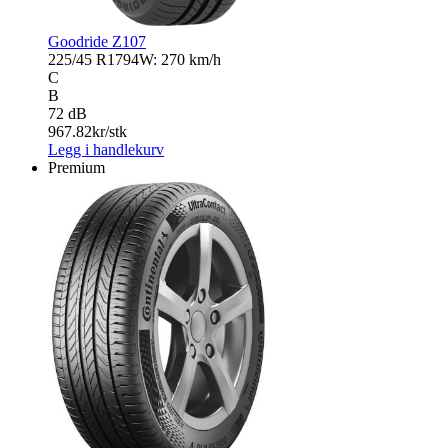
Goodride Z107
225/45 R17
94W: 270 km/h
C
B
72 dB
967.82
kr/stk
Legg i handlekurv
Premium