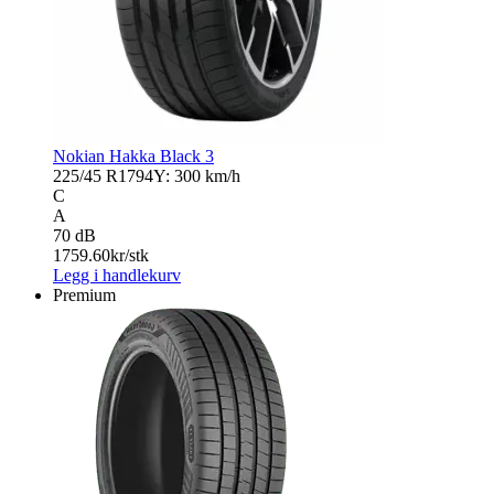
Nokian Hakka Black 3
225/45 R17
94Y: 300 km/h
C
A
70 dB
1759.60
kr/stk
Legg i handlekurv
Premium