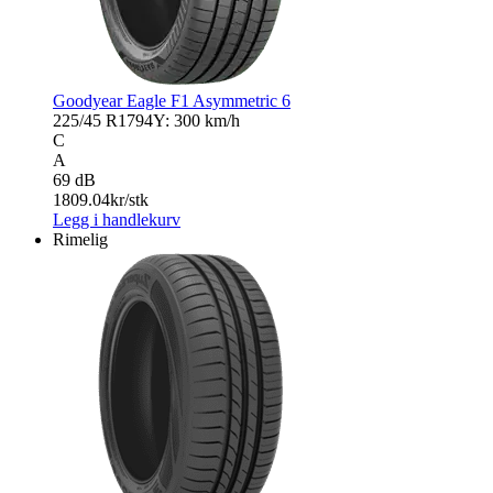
Goodyear Eagle F1 Asymmetric 6
225/45 R17
94Y: 300 km/h
C
A
69 dB
1809.04
kr/stk
Legg i handlekurv
Rimelig