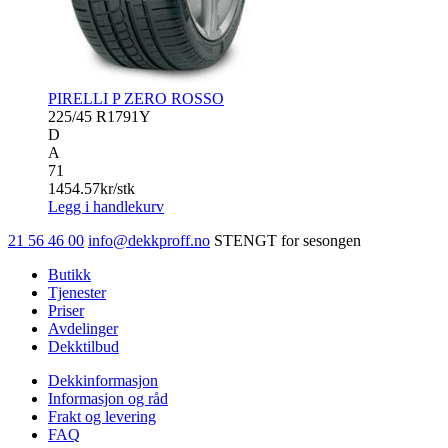
PIRELLI P ZERO ROSSO
225/45 R17
91Y
D
A
71
1454.57
kr/stk
Legg i handlekurv
21 56 46 00
info@dekkproff.no
STENGT for sesongen
Butikk
Tjenester
Priser
Avdelinger
Dekktilbud
Dekkinformasjon
Informasjon og råd
Frakt og levering
FAQ