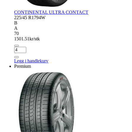
CONTINENTAL ULTRA CONTACT
225/45 R17
94W
B
A
70
1501.51
kr/stk
CONTINENTAL
ULTRA
CONTACT
Legg i handlekurv
antall
Premium