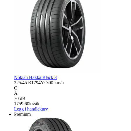
Nokian Hakka Black 3
225/45 R17
94Y: 300 km/h
C
A
70 dB
1759.60
kr/stk
Legg i handlekurv
Premium