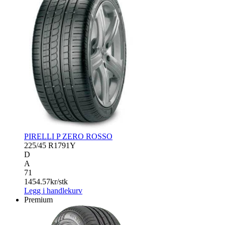
PIRELLI P ZERO ROSSO
225/45 R17
91Y
D
A
71
1454.57
kr/stk
Legg i handlekurv
Premium