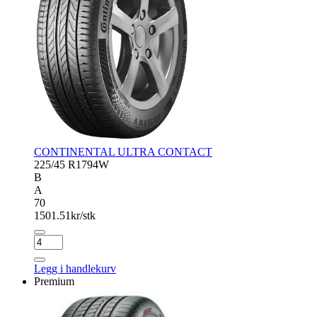
CONTINENTAL ULTRA CONTACT
225/45 R17
94W
B
A
70
1501.51
kr/stk
CONTINENTAL
ULTRA
CONTACT
Legg i handlekurv
antall
Premium