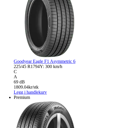
Goodyear Eagle F1 Asymmetric 6
225/45 R17
94Y: 300 km/h
C
A
69 dB
1809.04
kr/stk
Legg i handlekurv
Premium