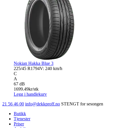
Nokian Hakka Blue 3
225/45 R17
94V: 240 km/h
C
A
67 dB
1699.49
kr/stk
Legg i handlekurv
21 56 46 00
info@dekkproff.no
STENGT for sesongen
Butikk
Tjenester
Priser