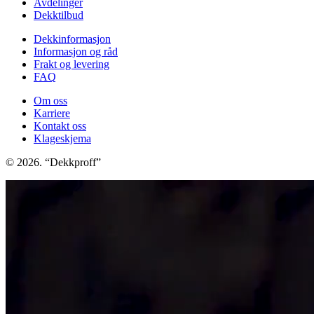
Avdelinger
Dekktilbud
Dekkinformasjon
Informasjon og råd
Frakt og levering
FAQ
Om oss
Karriere
Kontakt oss
Klageskjema
© 2026. “Dekkproff”