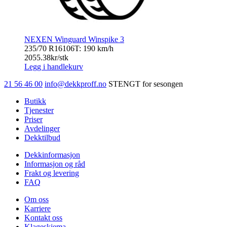
NEXEN Winguard Winspike 3
235/70 R16
106T: 190 km/h
2055.38
kr/stk
Legg i handlekurv
21 56 46 00
info@dekkproff.no
STENGT for sesongen
Butikk
Tjenester
Priser
Avdelinger
Dekktilbud
Dekkinformasjon
Informasjon og råd
Frakt og levering
FAQ
Om oss
Karriere
Kontakt oss
Klageskjema