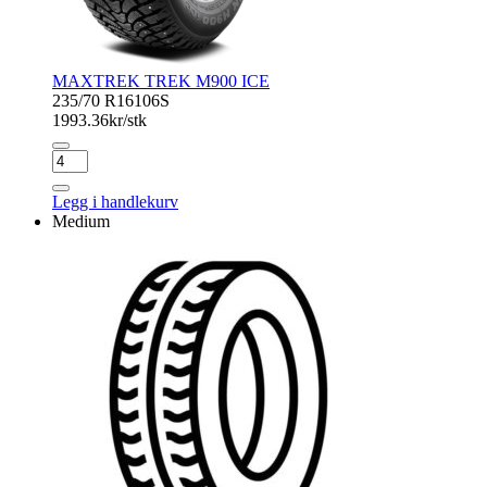
MAXTREK TREK M900 ICE
235/70 R16
106S
1993.36
kr/stk
MAXTREK
TREK
M900
Legg i handlekurv
ICE
Medium
antall