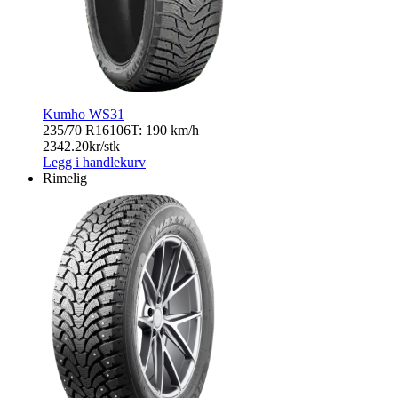
Kumho WS31
235/70 R16
106T: 190 km/h
2342.20
kr/stk
Legg i handlekurv
Rimelig