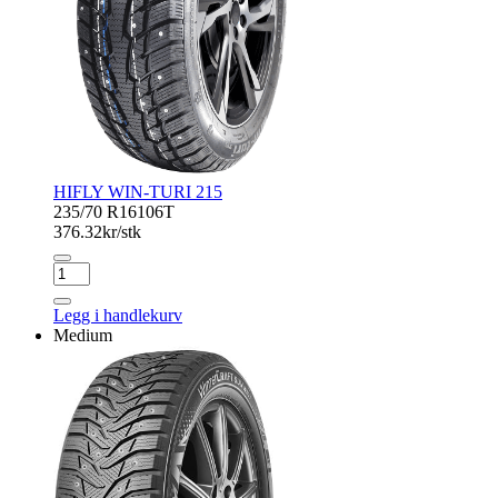
HIFLY WIN-TURI 215
235/70 R16
106T
376.32
kr/stk
HIFLY
WIN-
TURI
Legg i handlekurv
215
Medium
antall