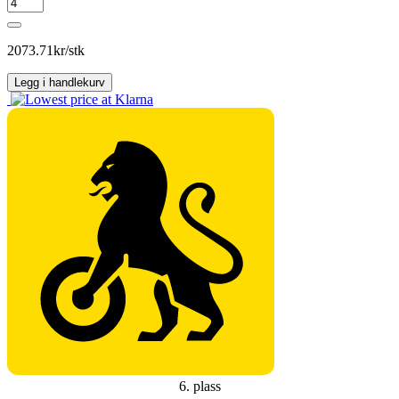
NEXEN
WINSPIKE
3
antall
2073.71
kr/stk
Legg i handlekurv
6. plass