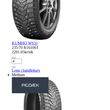
KUMHO WS31
235/70 R16
106T
2291.65
kr/stk
KUMHO
WS31
antall
Legg i handlekurv
Medium