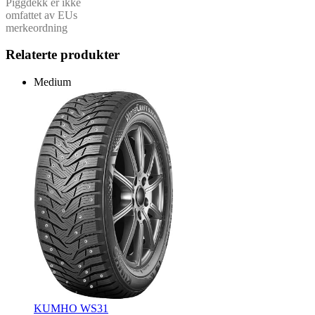
Piggdekk er ikke
omfattet av EUs
merkeordning
Relaterte produkter
Medium
KUMHO WS31