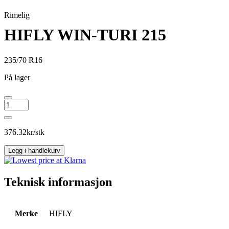
Rimelig
HIFLY WIN-TURI 215
235/70 R16
På lager
HIFLY
WIN-
TURI
215
376.32
kr/stk
antall
Legg i handlekurv
Teknisk informasjon
Merke
HIFLY