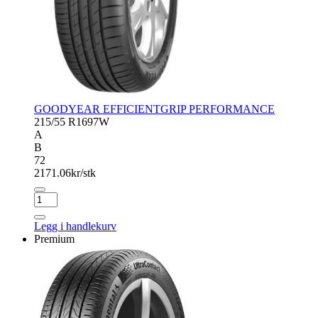
GOODYEAR EFFICIENTGRIP PERFORMANCE
215/55 R16
97W
A
B
72
2171.06
kr/stk
GOODYEAR
EFFICIENTGRIP
PERFORMANCE
Legg i handlekurv
antall
Premium