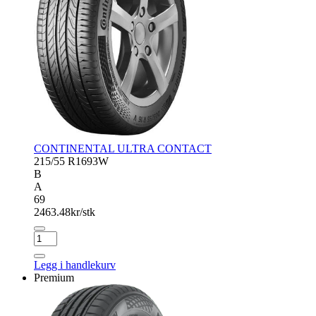
CONTINENTAL ULTRA CONTACT
215/55 R16
93W
B
A
69
2463.48
kr/stk
CONTINENTAL
ULTRA
CONTACT
Legg i handlekurv
antall
Premium