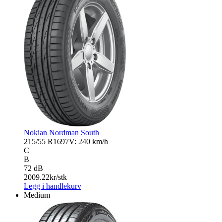
Nokian Nordman South
215/55 R16
97V: 240 km/h
C
B
72 dB
2009.22
kr/stk
Legg i handlekurv
Medium