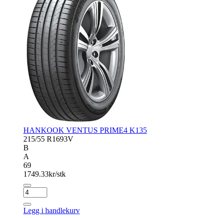
HANKOOK VENTUS PRIME4 K135
215/55 R16
93V
B
A
69
1749.33
kr/stk
HANKOOK
VENTUS
PRIME4
Legg i handlekurv
K135