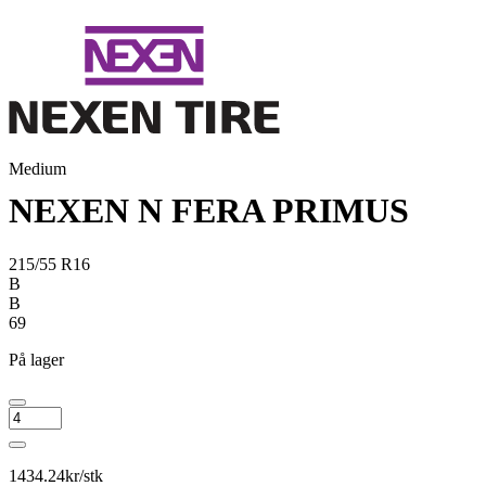
Medium
NEXEN N FERA PRIMUS
215/55 R16
B
B
69
På lager
NEXEN
N
FERA
PRIMUS
1434.24
kr/stk