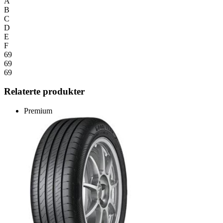
A
B
C
D
E
F
69
69
69
Relaterte produkter
Premium