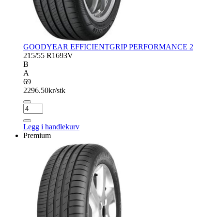
GOODYEAR EFFICIENTGRIP PERFORMANCE 2
215/55 R16
93V
B
A
69
2296.50
kr/stk
GOODYEAR
EFFICIENTGRIP
PERFORMANCE
Legg i handlekurv
2
Premium
antall