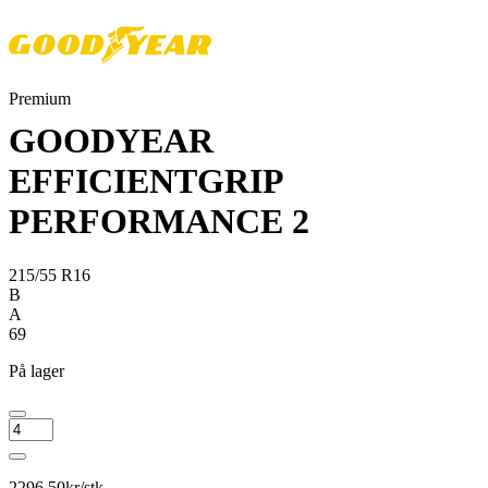
Premium
GOODYEAR
EFFICIENTGRIP
PERFORMANCE 2
215/55 R16
B
A
69
På lager
GOODYEAR
EFFICIENTGRIP
PERFORMANCE
2
2296.50
kr/stk