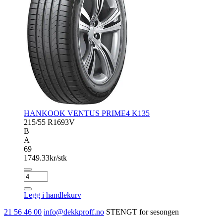
HANKOOK VENTUS PRIME4 K135
215/55 R16
93V
B
A
69
1749.33
kr/stk
HANKOOK
VENTUS
PRIME4
Legg i handlekurv
K135
antall
21 56 46 00
info@dekkproff.no
STENGT for sesongen