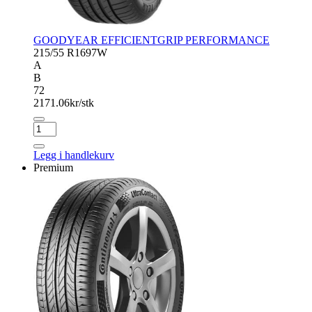
GOODYEAR EFFICIENTGRIP PERFORMANCE
215/55 R16
97W
A
B
72
2171.06
kr/stk
GOODYEAR
EFFICIENTGRIP
PERFORMANCE
Legg i handlekurv
antall
Premium