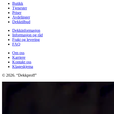
Butikk
Tjenester
Priser
Avdelinger
Dekktilbud
Dekkinformasjon
Informasjon og råd
Frakt og levering
FAQ
Om oss
Karriere
Kontakt oss
Klageskjema
© 2026. “Dekkproff”