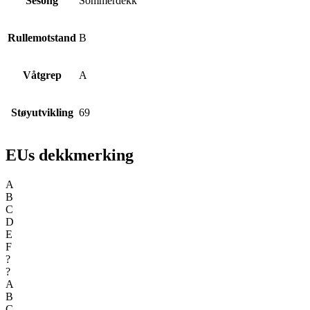
Sesong
Sommerdekk
Rullemotstand
B
Våtgrep
A
Støyutvikling
69
EUs dekkmerking
A
B
C
D
E
F
?
?
A
B
C