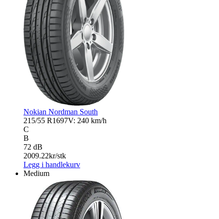
Nokian Nordman South
215/55 R16
97V: 240 km/h
C
B
72 dB
2009.22
kr/stk
Legg i handlekurv
Medium