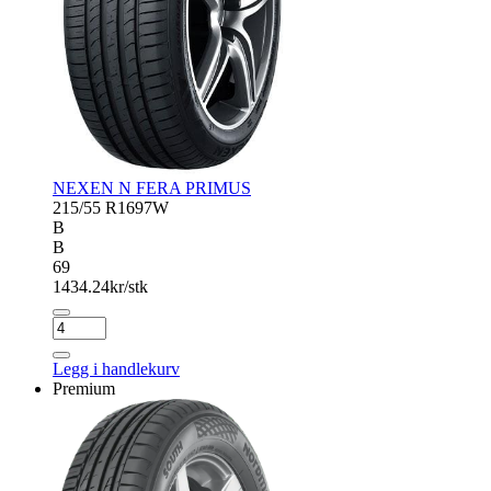
NEXEN N FERA PRIMUS
215/55 R16
97W
B
B
69
1434.24
kr/stk
NEXEN
N
FERA
Legg i handlekurv
PRIMUS
Premium
antall