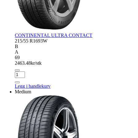
CONTINENTAL ULTRA CONTACT
215/55 R16
93W
B
A
69
2463.48
kr/stk
CONTINENTAL
ULTRA
CONTACT
Legg i handlekurv
antall
Medium