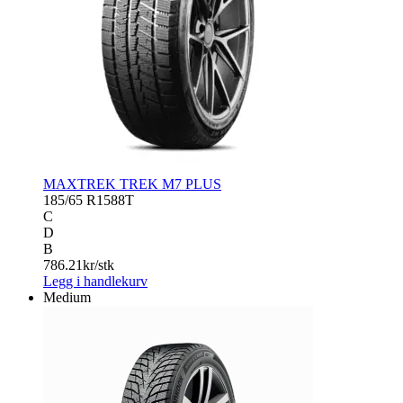
MAXTREK TREK M7 PLUS
185/65 R15
88T
C
D
B
786.21
kr/stk
Legg i handlekurv
Medium