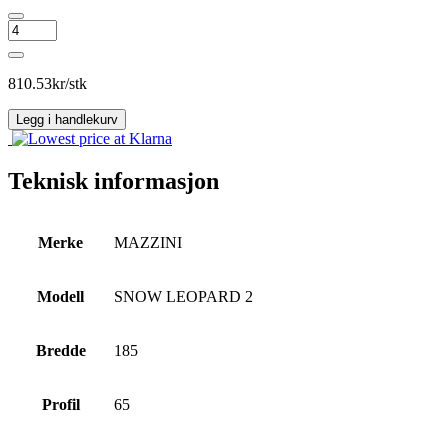
MAZZINI
SNOW
LEOPARD
2
810.53
kr/stk
antall
Legg i handlekurv
Teknisk informasjon
Merke
MAZZINI
Modell
SNOW LEOPARD 2
Bredde
185
Profil
65