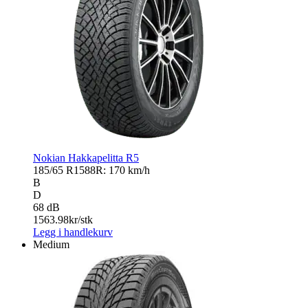
Nokian Hakkapelitta R5
185/65 R15
88R: 170 km/h
B
D
68 dB
1563.98
kr/stk
Legg i handlekurv
Medium