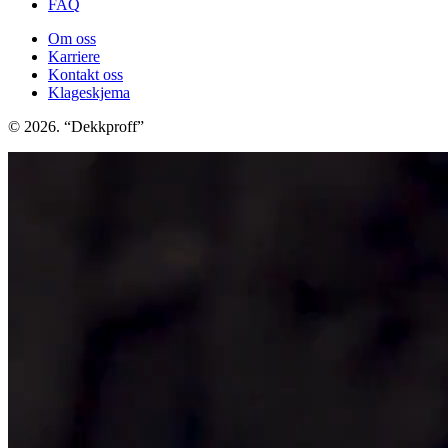
FAQ
Om oss
Karriere
Kontakt oss
Klageskjema
© 2026. “Dekkproff”