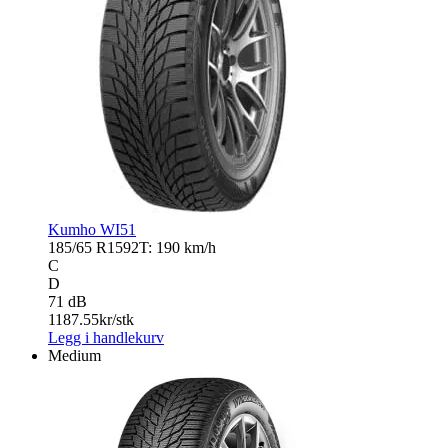
Kumho WI51
185/65 R15
92T: 190 km/h
C
D
71 dB
1187.55
kr/stk
Legg i handlekurv
Medium