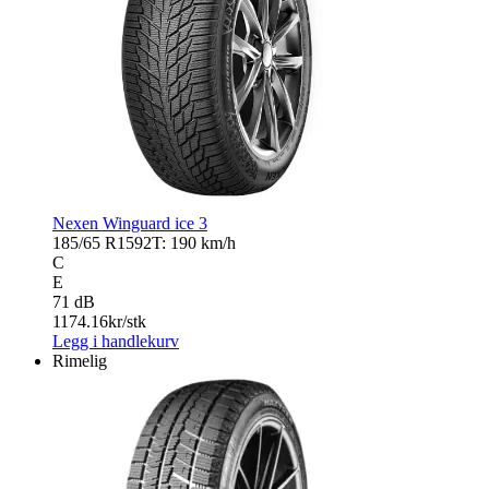
Nexen Winguard ice 3
185/65 R15
92T: 190 km/h
C
E
71 dB
1174.16
kr/stk
Legg i handlekurv
Rimelig