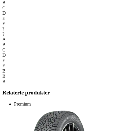
B
C
D
E
F
?
?
A
B
C
D
E
F
B
B
B
Relaterte produkter
Premium