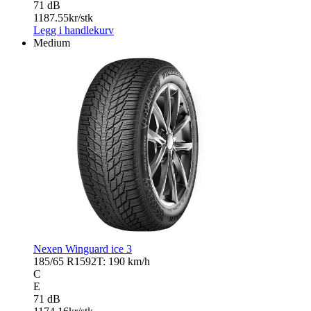
71 dB
1187.55
kr/stk
Legg i handlekurv
Medium
Nexen Winguard ice 3
185/65 R15
92T: 190 km/h
C
E
71 dB