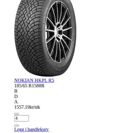
NOKIAN HKPL R5
185/65 R15
88R
B
D
A
1557.19
kr/stk
NOKIAN
HKPL
R5
Legg i handlekurv