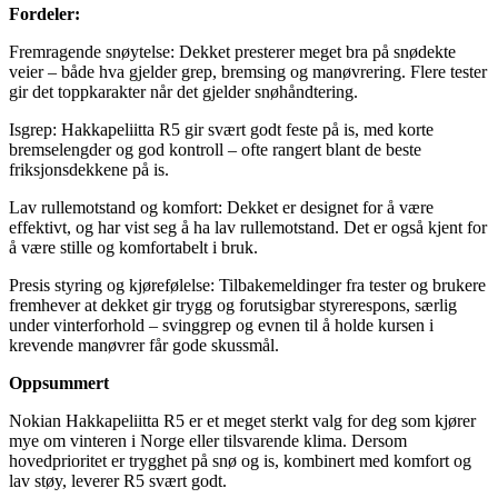
Fordeler:
Fremragende snøytelse: Dekket presterer meget bra på snødekte
veier – både hva gjelder grep, bremsing og manøvrering. Flere tester
gir det toppkarakter når det gjelder snøhåndtering.
Isgrep: Hakkapeliitta R5 gir svært godt feste på is, med korte
bremselengder og god kontroll – ofte rangert blant de beste
friksjonsdekkene på is.
Lav rullemotstand og komfort: Dekket er designet for å være
effektivt, og har vist seg å ha lav rullemotstand. Det er også kjent for
å være stille og komfortabelt i bruk.
Presis styring og kjørefølelse: Tilbakemeldinger fra tester og brukere
fremhever at dekket gir trygg og forutsigbar styrerespons, særlig
under vinterforhold – svinggrep og evnen til å holde kursen i
krevende manøvrer får gode skussmål.
Oppsummert
Nokian Hakkapeliitta R5 er et meget sterkt valg for deg som kjører
mye om vinteren i Norge eller tilsvarende klima. Dersom
hovedprioritet er trygghet på snø og is, kombinert med komfort og
lav støy, leverer R5 svært godt.