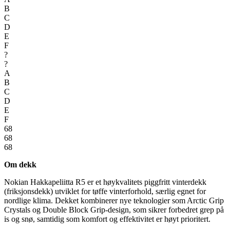
B
C
D
E
F
?
?
A
B
C
D
E
F
68
68
68
Om dekk
Nokian Hakkapeliitta R5 er et høykvalitets piggfritt vinterdekk
(friksjonsdekk) utviklet for tøffe vinterforhold, særlig egnet for
nordlige klima. Dekket kombinerer nye teknologier som Arctic Grip
Crystals og Double Block Grip-design, som sikrer forbedret grep på
is og snø, samtidig som komfort og effektivitet er høyt prioritert.