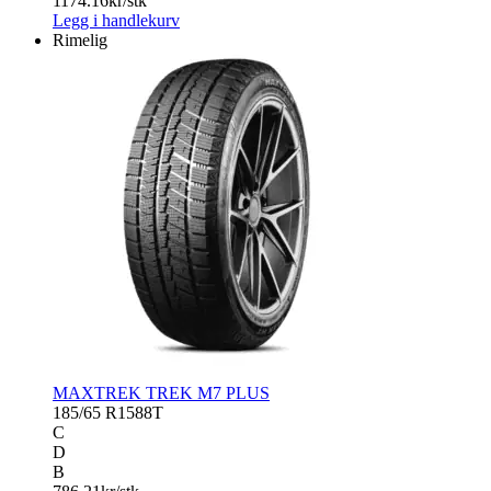
1174.16
kr/stk
Legg i handlekurv
Rimelig
MAXTREK TREK M7 PLUS
185/65 R15
88T
C
D
B