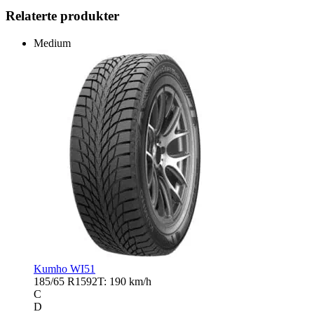
Relaterte produkter
Medium
Kumho WI51
185/65 R15
92T: 190 km/h
C
D