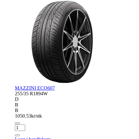
MAZZINI ECO607
255/35 R18
94W
D
B
B
1050.53
kr/stk
MAZZINI
ECO607
antall