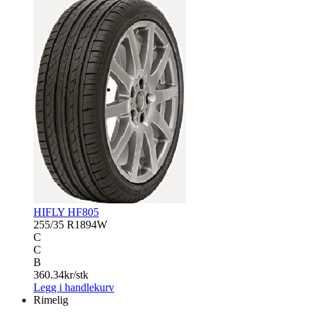
HIFLY HF805
255/35 R18
94W
C
C
B
360.34
kr/stk
Legg i handlekurv
Rimelig