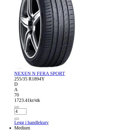
NEXEN N FERA SPORT
255/35 R18
94Y
D
A
70
1723.41
kr/stk
NEXEN
N
FERA
Legg i handlekurv
SPORT
Medium
antall