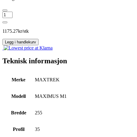
MAXTREK
MAXIMUS
M1
antall
1175.27
kr/stk
Legg i handlekurv
Teknisk informasjon
Merke
MAXTREK
Modell
MAXIMUS M1
Bredde
255
Profil
35