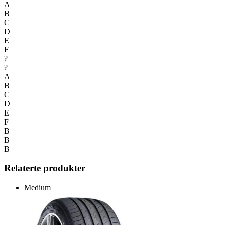
A
B
C
D
E
F
?
?
A
B
C
D
E
F
B
B
B
Relaterte produkter
Medium