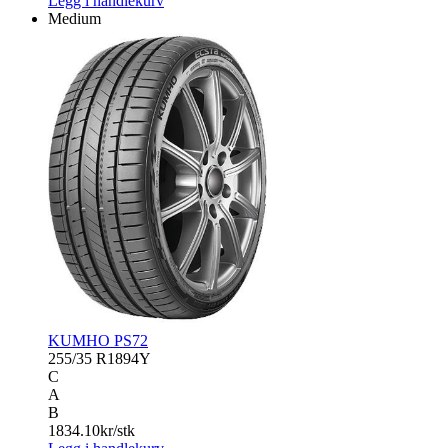
Legg i handlekurv
Medium
KUMHO PS72
255/35 R18
94Y
C
A
B
1834.10
kr/stk