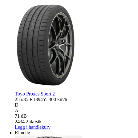
Toyo Proxes Sport 2
255/35 R18
94Y: 300 km/h
D
A
71 dB
2434.25
kr/stk
Legg i handlekurv
Rimelig