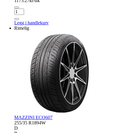
1175.27
kr/stk
MAXTREK
MAXIMUS
M1
Legg i handlekurv
antall
Rimelig
MAZZINI ECO607
255/35 R18
94W
D