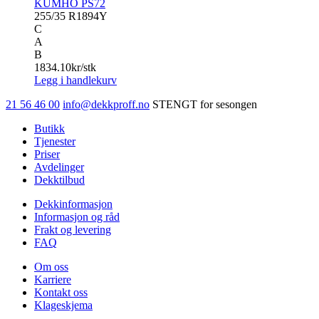
KUMHO PS72
255/35 R18
94Y
C
A
B
1834.10
kr/stk
Legg i handlekurv
21 56 46 00
info@dekkproff.no
STENGT for sesongen
Butikk
Tjenester
Priser
Avdelinger
Dekktilbud
Dekkinformasjon
Informasjon og råd
Frakt og levering
FAQ
Om oss
Karriere
Kontakt oss
Klageskjema