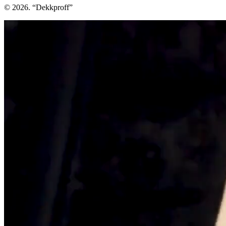
© 2026. “Dekkproff”