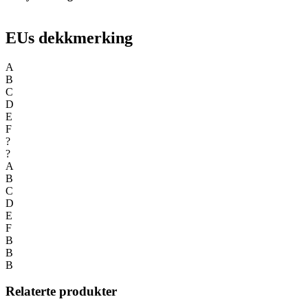
EUs dekkmerking
A
B
C
D
E
F
?
?
A
B
C
D
E
F
B
B
B
Relaterte produkter