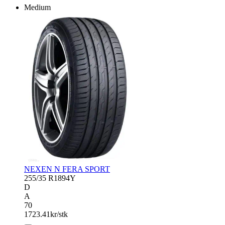
Medium
NEXEN N FERA SPORT
255/35 R18
94Y
D
A
70
1723.41
kr/stk