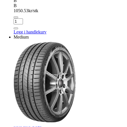
B
B
1050.53
kr/stk
MAZZINI
ECO607
antall
Legg i handlekurv
Medium