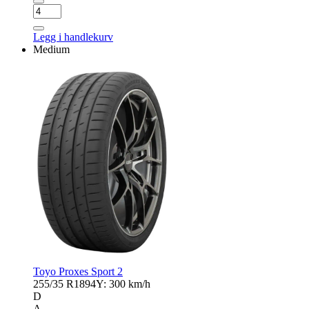
NEXEN
N
FERA
Legg i handlekurv
SPORT
Medium
antall
Toyo Proxes Sport 2
255/35 R18
94Y: 300 km/h
D
A