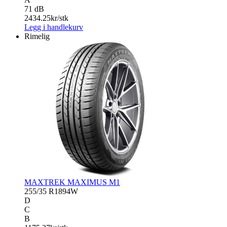
71 dB
2434.25
kr/stk
Legg i handlekurv
Rimelig
MAXTREK MAXIMUS M1
255/35 R18
94W
D
C
B