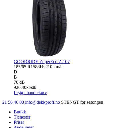
GOODRIDE ZuperEco Z-107
185/65 R15
88H: 210 km/h
D
B
70 dB
926.40
kr/stk
Legg i handlekurv
21 56 46 00
info@dekkproff.no
STENGT for sesongen
Butikk
Tjenester
Priser
Avdelinger