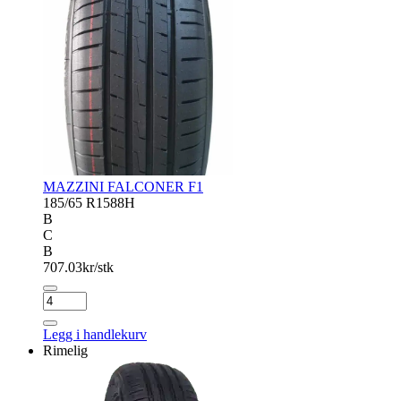
MAZZINI FALCONER F1
185/65 R15
88H
B
C
B
707.03
kr/stk
MAZZINI
FALCONER
F1
Legg i handlekurv
antall
Rimelig