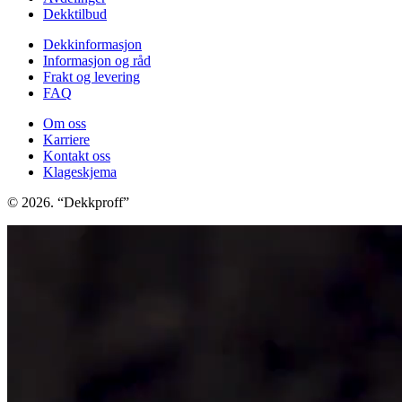
Dekktilbud
Dekkinformasjon
Informasjon og råd
Frakt og levering
FAQ
Om oss
Karriere
Kontakt oss
Klageskjema
© 2026. “Dekkproff”