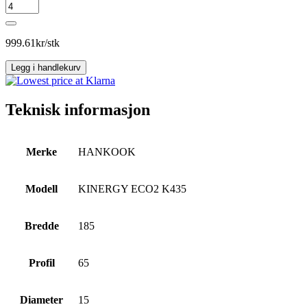
HANKOOK
KINERGY
ECO2
K435
999.61
kr/stk
antall
Legg i handlekurv
Teknisk informasjon
Merke
HANKOOK
Modell
KINERGY ECO2 K435
Bredde
185
Profil
65
Diameter
15