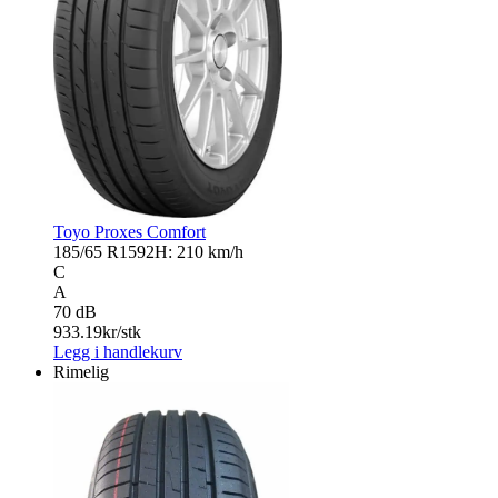
Toyo Proxes Comfort
185/65 R15
92H: 210 km/h
C
A
70 dB
933.19
kr/stk
Legg i handlekurv
Rimelig