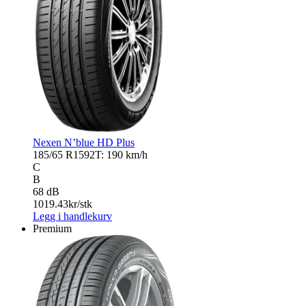
Nexen N’blue HD Plus
185/65 R15
92T: 190 km/h
C
B
68 dB
1019.43
kr/stk
Legg i handlekurv
Premium