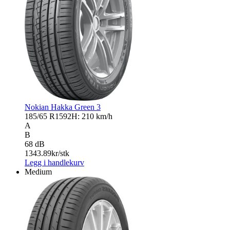
Nokian Hakka Green 3
185/65 R15
92H: 210 km/h
A
B
68 dB
1343.89
kr/stk
Legg i handlekurv
Medium