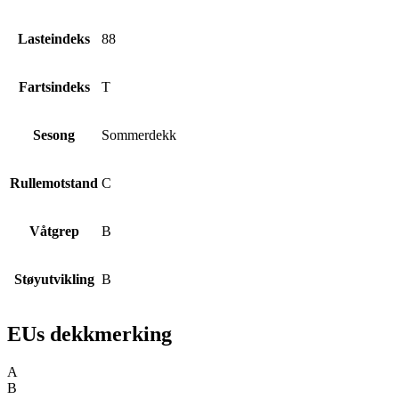
Lasteindeks
88
Fartsindeks
T
Sesong
Sommerdekk
Rullemotstand
C
Våtgrep
B
Støyutvikling
B
EUs dekkmerking
A
B