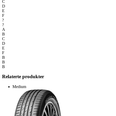
C
D
E
F
?
?
A
B
C
D
E
F
B
B
B
Relaterte produkter
Medium