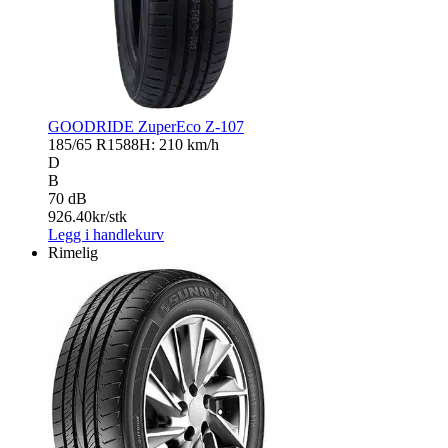
GOODRIDE ZuperEco Z-107
185/65 R15
88H: 210 km/h
D
B
70 dB
926.40
kr/stk
Legg i handlekurv
Rimelig