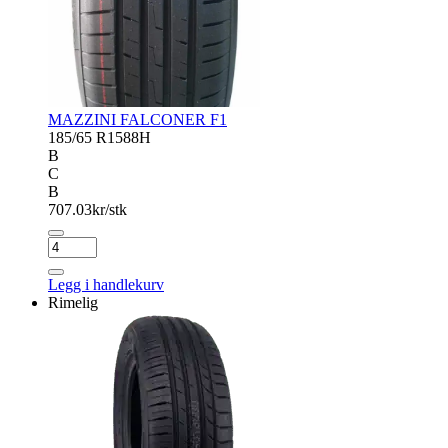
MAZZINI FALCONER F1
185/65 R15
88H
B
C
B
707.03
kr/stk
MAZZINI
FALCONER
F1
Legg i handlekurv
antall
Rimelig