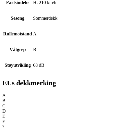
Fartsindeks
H: 210 km/h
Sesong
Sommerdekk
Rullemotstand
A
Våtgrep
B
Støyutvikling
68 dB
EUs dekkmerking
A
B
C
D
E
F
?