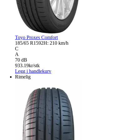
Toyo Proxes Comfort
185/65 R15
92H: 210 km/h
C
A
70 dB
933.19
kr/stk
Legg i handlekurv
Rimelig