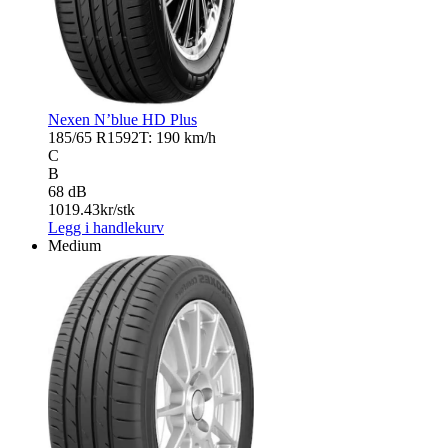
Nexen N’blue HD Plus
185/65 R15
92T: 190 km/h
C
B
68 dB
1019.43
kr/stk
Legg i handlekurv
Medium