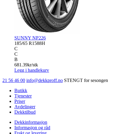
SUNNY NP226
185/65 R15
88H
C
C
B
681.39
kr/stk
Legg i handlekurv
21 56 46 00
info@dekkproff.no
STENGT for sesongen
Butikk
Tjenester
Priser
Avdelinger
Dekktilbud
Dekkinformasjon
Informasjon og råd
Frakt og levering