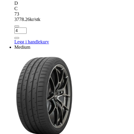
D
C
73
3778.26
kr/stk
MICHELIN
PS
CUP
Legg i handlekurv
2
Medium
antall