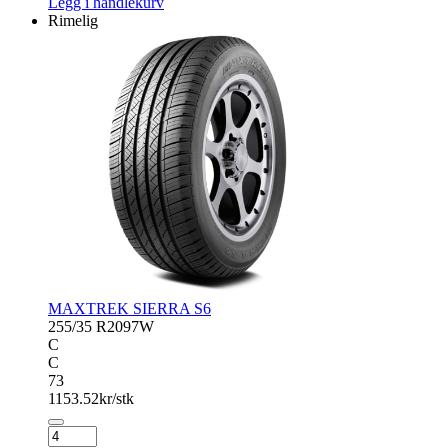
Legg i handlekurv
4
Rimelig
antall
MAXTREK SIERRA S6
255/35 R20
97W
C
C
73
1153.52
kr/stk
MAXTREK