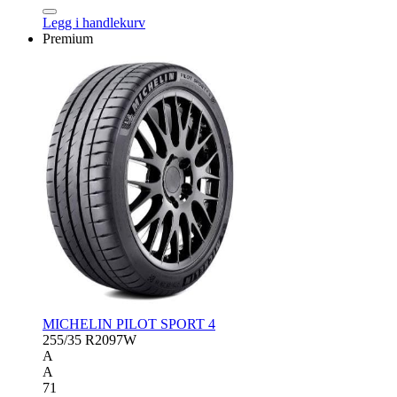
SIERRA
S6
Legg i handlekurv
antall
Premium
MICHELIN PILOT SPORT 4
255/35 R20
97W
A
A
71