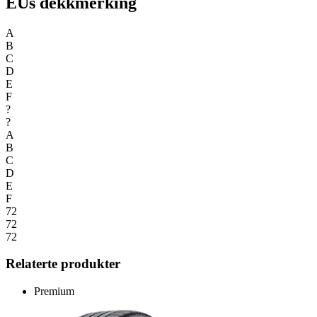
EUs dekkmerking
A
B
C
D
E
F
?
?
A
B
C
D
E
F
72
72
72
Relaterte produkter
Premium