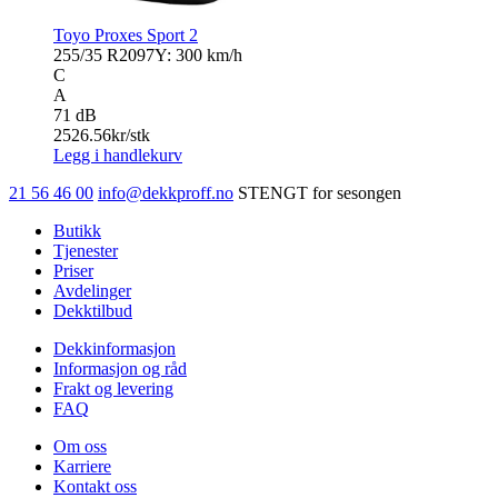
Toyo Proxes Sport 2
255/35 R20
97Y: 300 km/h
C
A
71 dB
2526.56
kr/stk
Legg i handlekurv
21 56 46 00
info@dekkproff.no
STENGT for sesongen
Butikk
Tjenester
Priser
Avdelinger
Dekktilbud
Dekkinformasjon
Informasjon og råd
Frakt og levering
FAQ
Om oss
Karriere
Kontakt oss