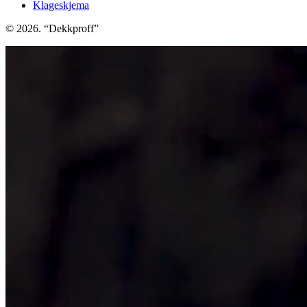
Klageskjema
© 2026. “Dekkproff”