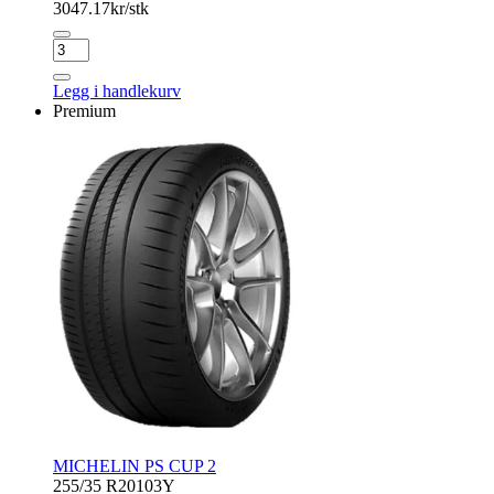
3047.17
kr/stk
MICHELIN
PILOT
SPORT
Legg i handlekurv
4
Premium
antall
MICHELIN PS CUP 2
255/35 R20
103Y