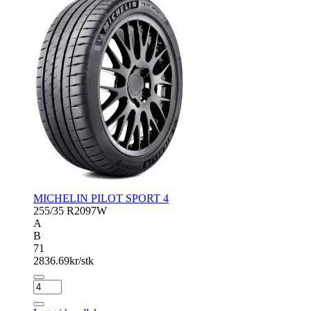
MICHELIN PILOT SPORT 4
255/35 R20
97W
A
B
71
2836.69
kr/stk
MICHELIN
PILOT
SPORT