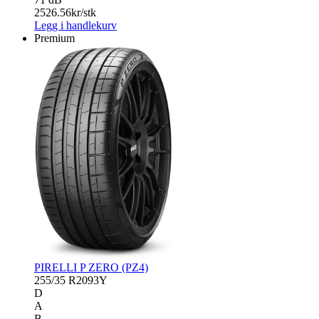
2526.56
kr/stk
Legg i handlekurv
Premium
PIRELLI P ZERO (PZ4)
255/35 R20
93Y
D
A
B