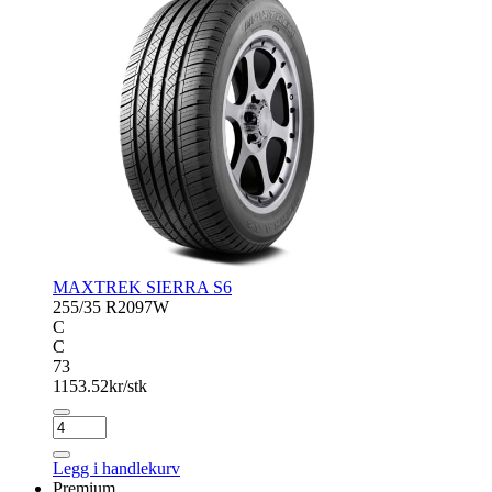
MAXTREK SIERRA S6
255/35 R20
97W
C
C
73
1153.52
kr/stk
MAXTREK
SIERRA
S6
Legg i handlekurv
antall
Premium