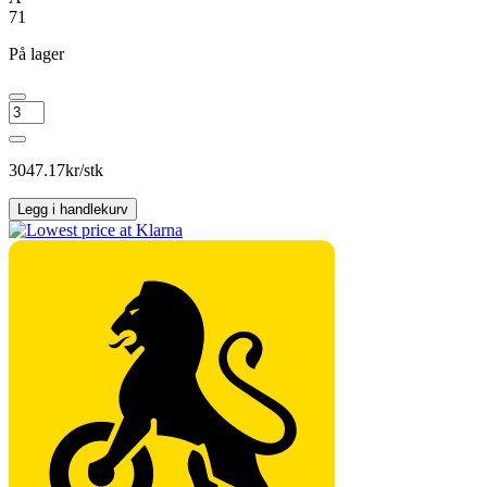
71
På lager
MICHELIN
PILOT
SPORT
4
3047.17
kr/stk
antall
Legg i handlekurv