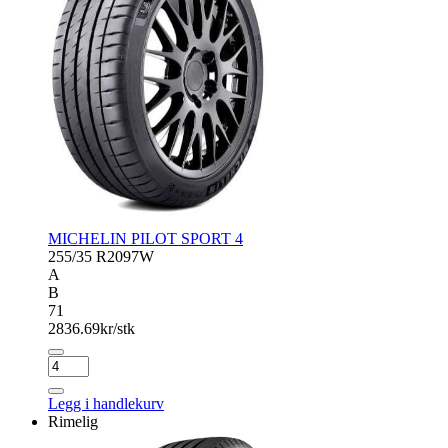
MICHELIN PILOT SPORT 4
255/35 R20
97W
A
B
71
2836.69
kr/stk
MICHELIN
PILOT
SPORT
Legg i handlekurv
4
Rimelig
antall