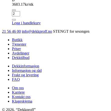
3683.17
kr/stk
PIRELLI
P
ZERO
Legg i handlekurv
(PZ4)
antall
21 56 46 00
info@dekkproff.no
STENGT for sesongen
Butikk
Tjenester
Priser
Avdelinger
Dekktilbud
Dekkinformasjon
Informasjon og råd
Frakt og levering
FAQ
Om oss
Karriere
Kontakt oss
Klageskjema
© 2026. “Dekkproff”