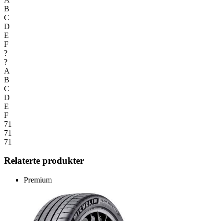
B
C
D
E
F
?
?
A
B
C
D
E
F
71
71
71
Relaterte produkter
Premium