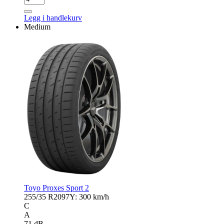
PS
CUP
Legg i handlekurv
2
Medium
antall
Toyo Proxes Sport 2
255/35 R20
97Y: 300 km/h
C
A
71 dB