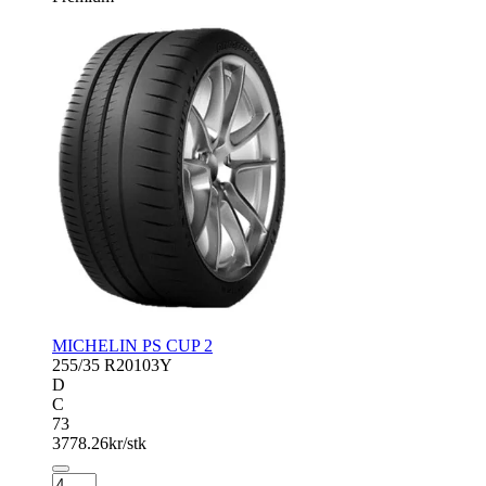
MICHELIN PS CUP 2
255/35 R20
103Y
D
C
73
3778.26
kr/stk
MICHELIN