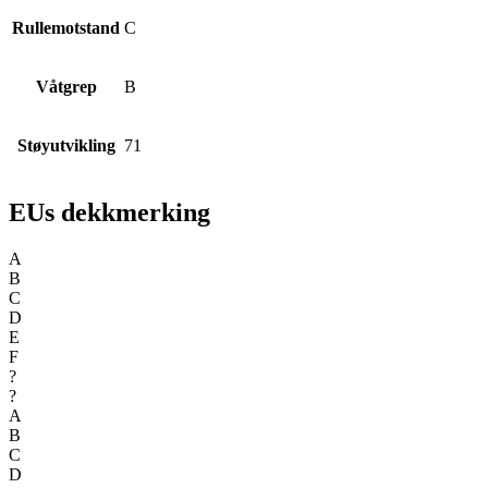
Rullemotstand
C
Våtgrep
B
Støyutvikling
71
EUs dekkmerking
A
B
C
D
E
F
?
?
A
B
C
D