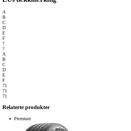
A
B
C
D
E
F
?
?
A
B
C
D
E
F
71
71
71
Relaterte produkter
Premium