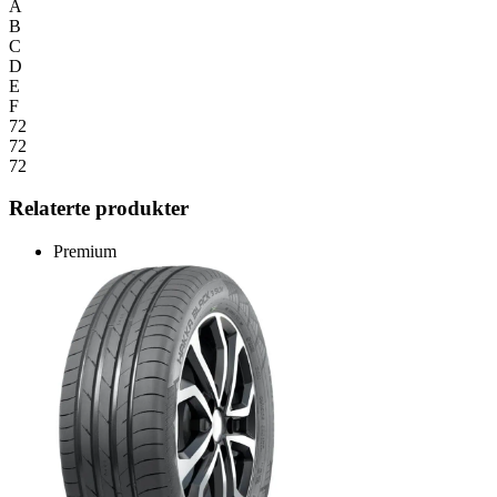
A
B
C
D
E
F
72
72
72
Relaterte produkter
Premium