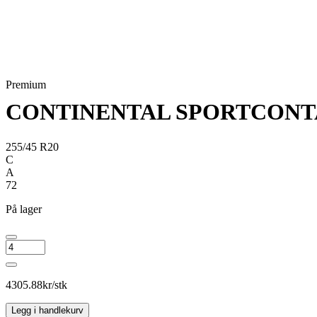
Premium
CONTINENTAL SPORTCONT
255/45 R20
C
A
72
På lager
CONTINENTAL
SPORTCONTACT
7
antall
4305.88
kr/stk
Legg i handlekurv