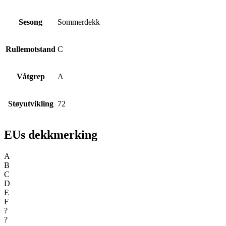
Sesong
Sommerdekk
Rullemotstand
C
Våtgrep
A
Støyutvikling
72
EUs dekkmerking
A
B
C
D
E
F
?
?