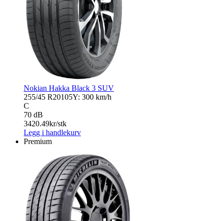
Nokian Hakka Black 3 SUV
255/45 R20
105Y: 300 km/h
C
70 dB
3420.49
kr/stk
Legg i handlekurv
Premium