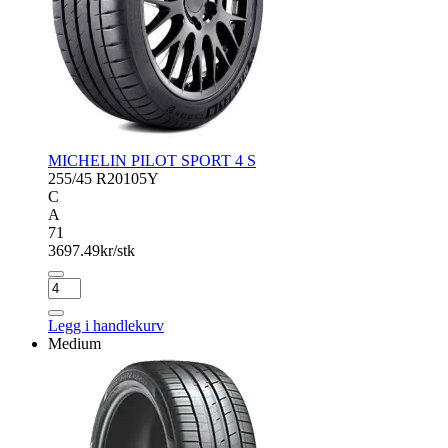
MICHELIN PILOT SPORT 4 S
255/45 R20
105Y
C
A
71
3697.49
kr/stk
MICHELIN
PILOT
SPORT
Legg i handlekurv
4
Medium
S
antall