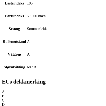
Lasteindeks
105
Fartsindeks
Y: 300 km/h
Sesong
Sommerdekk
Rullemotstand
A
Våtgrep
A
Støyutvikling
68 dB
EUs dekkmerking
A
B
C
D