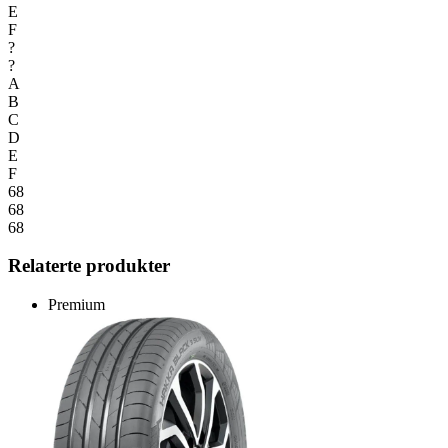
E
F
?
?
A
B
C
D
E
F
68
68
68
Relaterte produkter
Premium