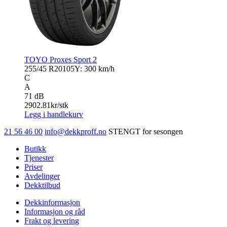
TOYO Proxes Sport 2
255/45 R20
105Y: 300 km/h
C
A
71 dB
2902.81
kr/stk
Legg i handlekurv
21 56 46 00
info@dekkproff.no
STENGT for sesongen
Butikk
Tjenester
Priser
Avdelinger
Dekktilbud
Dekkinformasjon
Informasjon og råd
Frakt og levering