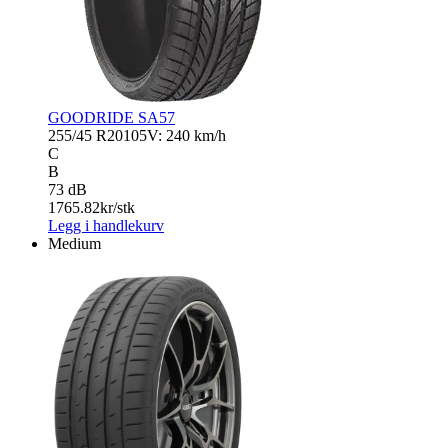
GOODRIDE SA57
255/45 R20
105V: 240 km/h
C
B
73 dB
1765.82
kr/stk
Legg i handlekurv
Medium