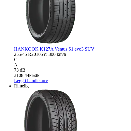
HANKOOK K127A Ventus S1 evo3 SUV
255/45 R20
105Y: 300 km/h
C
A
73 dB
3108.44
kr/stk
Legg i handlekurv
Rimelig