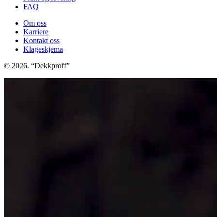
FAQ
Om oss
Karriere
Kontakt oss
Klageskjema
© 2026. “Dekkproff”