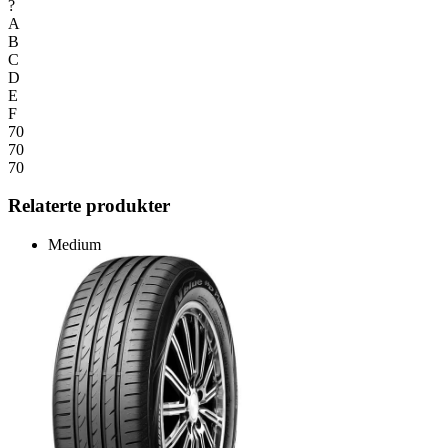
?
A
B
C
D
E
F
70
70
70
Relaterte produkter
Medium