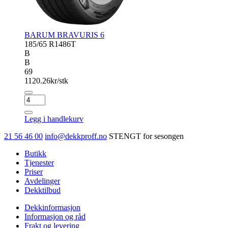
BARUM BRAVURIS 6
185/65 R14
86T
B
B
69
1120.26
kr/stk
BARUM
BRAVURIS
6
Legg i handlekurv
antall
21 56 46 00
info@dekkproff.no
STENGT for sesongen
Butikk
Tjenester
Priser
Avdelinger
Dekktilbud
Dekkinformasjon
Informasjon og råd
Frakt og levering