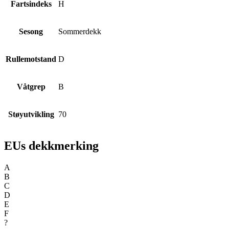
Fartsindeks
H
Sesong
Sommerdekk
Rullemotstand
D
Våtgrep
B
Støyutvikling
70
EUs dekkmerking
A
B
C
D
E
F
?