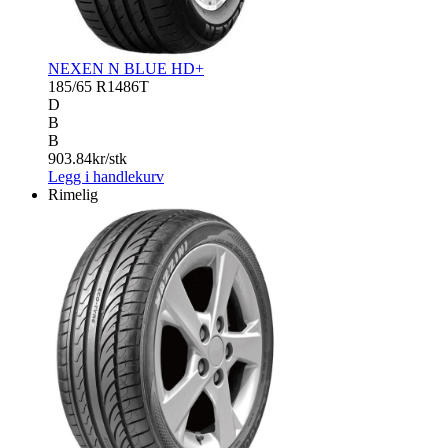
NEXEN N BLUE HD+
185/65 R14
86T
D
B
B
903.84
kr/stk
Legg i handlekurv
Rimelig