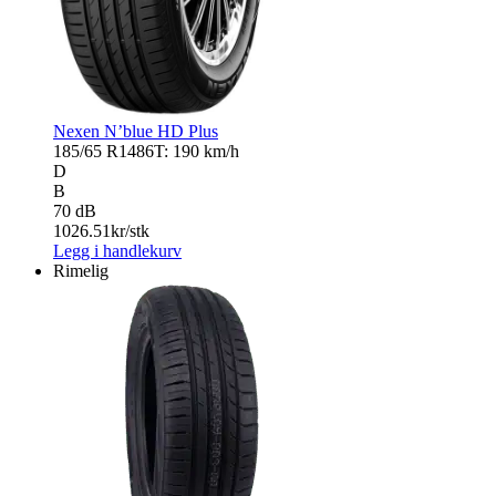
Nexen N’blue HD Plus
185/65 R14
86T: 190 km/h
D
B
70 dB
1026.51
kr/stk
Legg i handlekurv
Rimelig