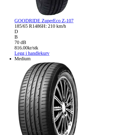
GOODRIDE ZuperEco Z-107
185/65 R14
86H: 210 km/h
D
B
70 dB
816.00
kr/stk
Legg i handlekurv
Medium