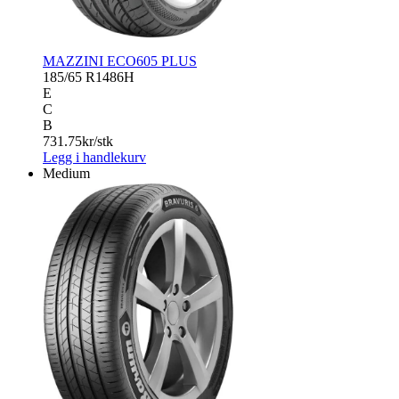
MAZZINI ECO605 PLUS
185/65 R14
86H
E
C
B
731.75
kr/stk
Legg i handlekurv
Medium