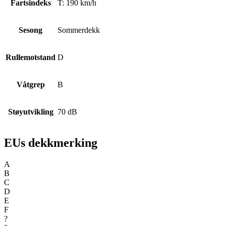
Fartsindeks
T: 190 km/h
Sesong
Sommerdekk
Rullemotstand
D
Våtgrep
B
Støyutvikling
70 dB
EUs dekkmerking
A
B
C
D
E
F
?