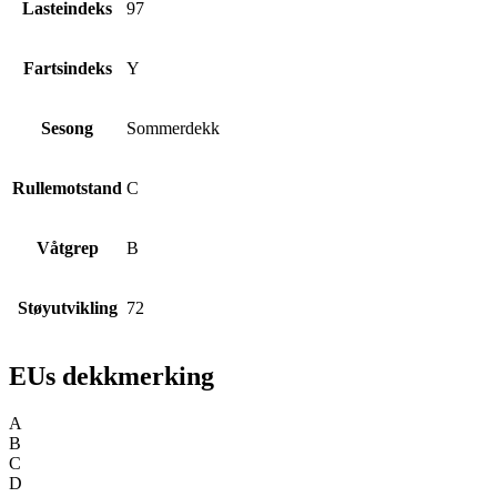
Lasteindeks
97
Fartsindeks
Y
Sesong
Sommerdekk
Rullemotstand
C
Våtgrep
B
Støyutvikling
72
EUs dekkmerking
A
B
C
D