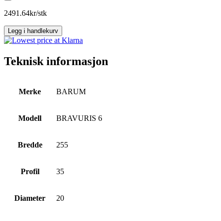
6
antall
2491.64
kr/stk
Legg i handlekurv
Teknisk informasjon
Merke
BARUM
Modell
BRAVURIS 6
Bredde
255
Profil
35
Diameter
20