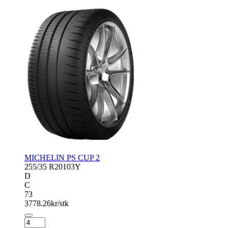
antall
MICHELIN PS CUP 2
255/35 R20
103Y
D
C
73
3778.26
kr/stk
MICHELIN