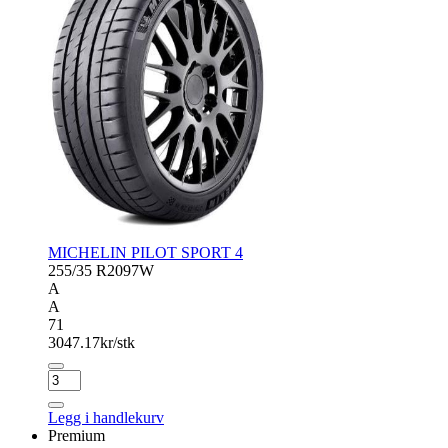
MICHELIN PILOT SPORT 4
255/35 R20
97W
A
A
71
3047.17
kr/stk
MICHELIN
PILOT
SPORT
Legg i handlekurv
4
Premium