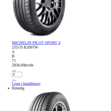
MICHELIN PILOT SPORT 4
255/35 R20
97W
A
B
71
2836.69
kr/stk
MICHELIN
PILOT
SPORT
Legg i handlekurv
4
Rimelig
antall