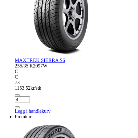
MAXTREK SIERRA S6
255/35 R20
97W
C
C
73
1153.52
kr/stk
MAXTREK
SIERRA
S6
Legg i handlekurv
antall
Premium