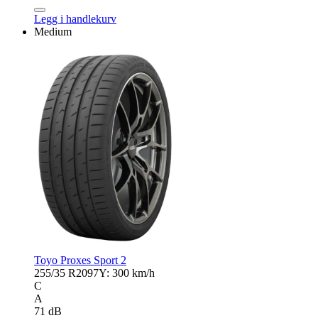
PS
CUP
Legg i handlekurv
2
Medium
antall
Toyo Proxes Sport 2
255/35 R20
97Y: 300 km/h
C
A
71 dB