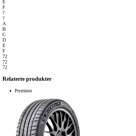
E
F
?
?
A
B
C
D
E
F
72
72
72
Relaterte produkter
Premium