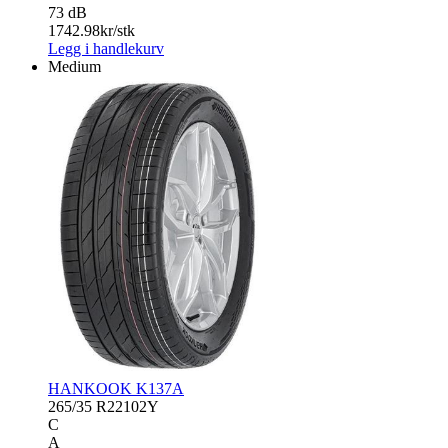
73 dB
1742.98
kr/stk
Legg i handlekurv
Medium
HANKOOK K137A
265/35 R22
102Y
C
A