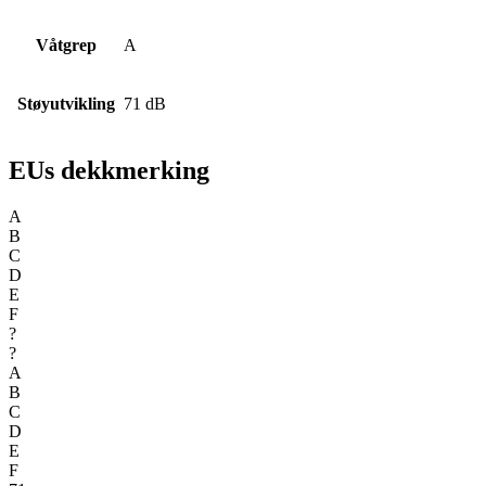
Våtgrep
A
Støyutvikling
71 dB
EUs dekkmerking
A
B
C
D
E
F
?
?
A
B
C
D
E
F