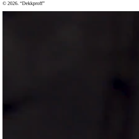
© 2026. “Dekkproff”