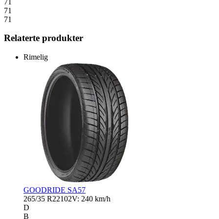
71
71
71
Relaterte produkter
Rimelig
GOODRIDE SA57
265/35 R22
102V: 240 km/h
D
B