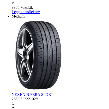
B
3855.76
kr/stk
Legg i handlekurv
Medium
NEXEN N FERA SPORT
265/35 R22
102Y
C
A