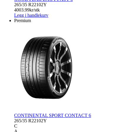
265/35 R22
102Y
4003.99
kr/stk
Legg i handlekurv
Premium
CONTINENTAL SPORT CONTACT 6
265/35 R22
102Y
C
A