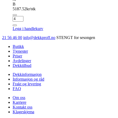
B
5187.52
kr/stk
CONTINENTAL
SPORT
CONTACT
Legg i handlekurv
6
antall
21 56 46 00
info@dekkproff.no
STENGT for sesongen
Butikk
Tjenester
Priser
Avdelinger
Dekktilbud
Dekkinformasjon
Informasjon og råd
Frakt og levering
FAQ
Om oss
Karriere
Kontakt oss
Klageskjema