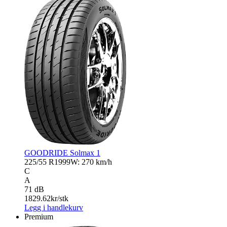
antall
GOODRIDE Solmax 1
225/55 R19
99W: 270 km/h
C
A
71 dB
1829.62
kr/stk
Legg i handlekurv
Premium