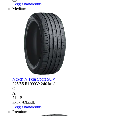
S01
Legg i handlekurv
antall
Medium
Nexen N’Fera Sport SUV
225/55 R19
99V: 240 km/h
C
A
71 dB
2323.92
kr/stk
Legg i handlekurv
Premium