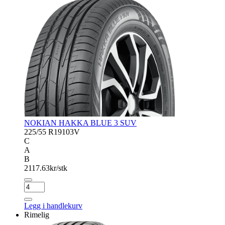
NOKIAN HAKKA BLUE 3 SUV
225/55 R19
103V
C
A
B
2117.63
kr/stk
NOKIAN
HAKKA
BLUE
Legg i handlekurv
3
Rimelig
SUV