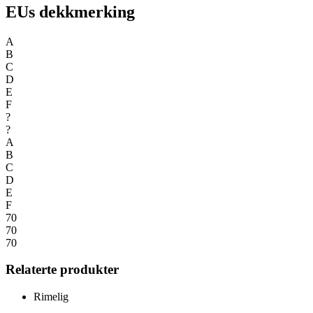
EUs dekkmerking
A
B
C
D
E
F
?
?
A
B
C
D
E
F
70
70
70
Relaterte produkter
Rimelig