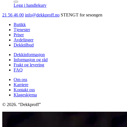
2
Legg i handlekurv
SUV
antall
21 56 46 00
info@dekkproff.no
STENGT for sesongen
Butikk
Tjenester
Priser
Avdelinger
Dekktilbud
Dekkinformasjon
Informasjon og råd
Frakt og levering
FAQ
Om oss
Karriere
Kontakt oss
Klageskjema
© 2026. “Dekkproff”