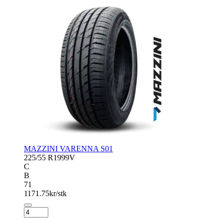
MAZZINI VARENNA S01
225/55 R19
99V
C
B
71
1171.75
kr/stk
MAZZINI
VARENNA