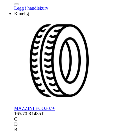
SUMMER
2
Legg i handlekurv
antall
Rimelig
MAZZINI ECO307+
165/70 R14
85T
C
D
B