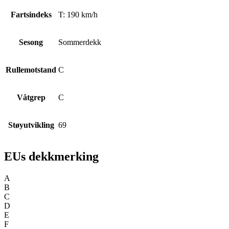
Fartsindeks
T: 190 km/h
Sesong
Sommerdekk
Rullemotstand
C
Våtgrep
C
Støyutvikling
69
EUs dekkmerking
A
B
C
D
E
F