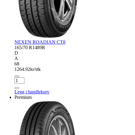
NEXEN ROADIAN CT8
165/70 R14
89R
D
A
68
1264.92
kr/stk
NEXEN
ROADIAN
CT8
Legg i handlekurv
antall
Premium