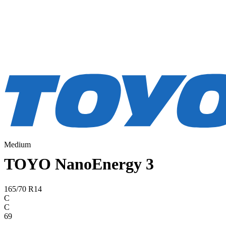
Medium
TOYO NanoEnergy 3
165/70 R14
C
C
69