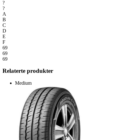
?
?
A
B
C
D
E
F
69
69
69
Relaterte produkter
Medium