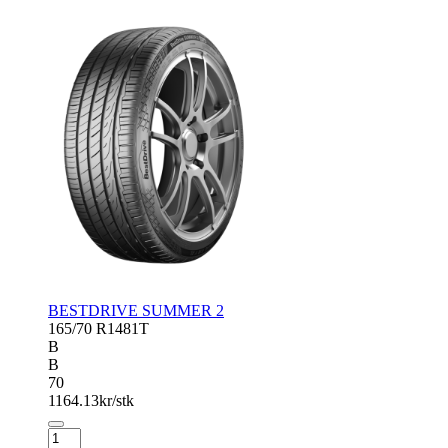
antall
BESTDRIVE SUMMER 2
165/70 R14
81T
B
B
70
1164.13
kr/stk
BESTDRIVE