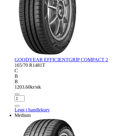
GOODYEAR EFFICIENTGRIP COMPACT 2
165/70 R14
81T
C
B
B
1203.60
kr/stk
GOODYEAR
EFFICIENTGRIP
COMPACT
Legg i handlekurv
2
Medium
antall