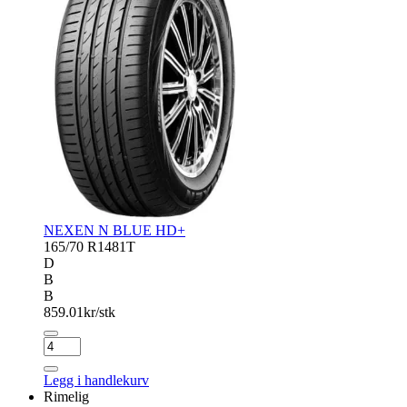
NEXEN N BLUE HD+
165/70 R14
81T
D
B
B
859.01
kr/stk
NEXEN
N
BLUE
Legg i handlekurv
HD+
Rimelig