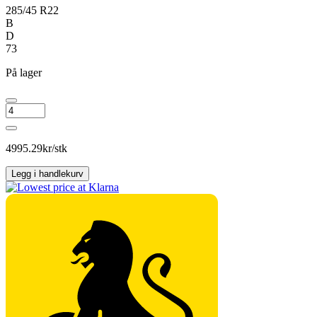
285/45 R22
B
D
73
På lager
NOKIAN
HKPL
R5
SUV
4995.29
kr/stk
antall
Legg i handlekurv