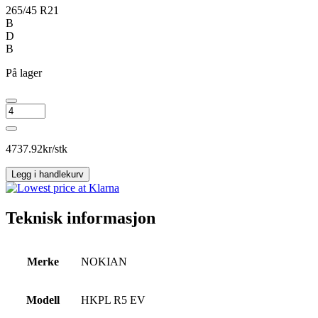
265/45 R21
B
D
B
På lager
NOKIAN
HKPL
R5
EV
4737.92
kr/stk
antall
Legg i handlekurv
Teknisk informasjon
Merke
NOKIAN
Modell
HKPL R5 EV