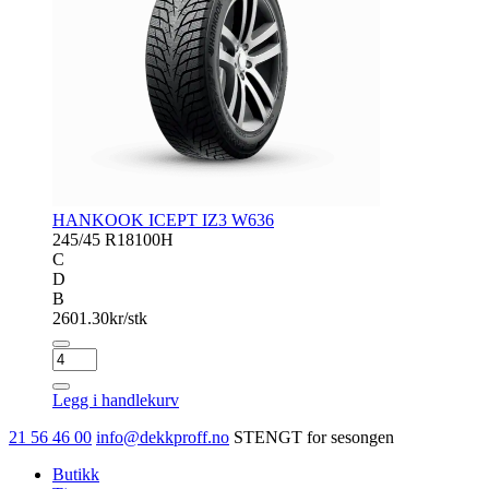
HANKOOK ICEPT IZ3 W636
245/45 R18
100H
C
D
B
2601.30
kr/stk
HANKOOK
ICEPT
IZ3
Legg i handlekurv
W636
antall
21 56 46 00
info@dekkproff.no
STENGT for sesongen
Butikk