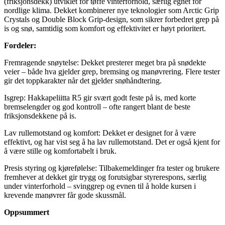
(friksjonsdekk) utviklet for tøffe vinterforhold, særlig egnet for
nordlige klima. Dekket kombinerer nye teknologier som Arctic Grip
Crystals og Double Block Grip-design, som sikrer forbedret grep på
is og snø, samtidig som komfort og effektivitet er høyt prioritert.
Fordeler:
Fremragende snøytelse: Dekket presterer meget bra på snødekte
veier – både hva gjelder grep, bremsing og manøvrering. Flere tester
gir det toppkarakter når det gjelder snøhåndtering.
Isgrep: Hakkapeliitta R5 gir svært godt feste på is, med korte
bremselengder og god kontroll – ofte rangert blant de beste
friksjonsdekkene på is.
Lav rullemotstand og komfort: Dekket er designet for å være
effektivt, og har vist seg å ha lav rullemotstand. Det er også kjent for
å være stille og komfortabelt i bruk.
Presis styring og kjørefølelse: Tilbakemeldinger fra tester og brukere
fremhever at dekket gir trygg og forutsigbar styrerespons, særlig
under vinterforhold – svinggrep og evnen til å holde kursen i
krevende manøvrer får gode skussmål.
Oppsummert