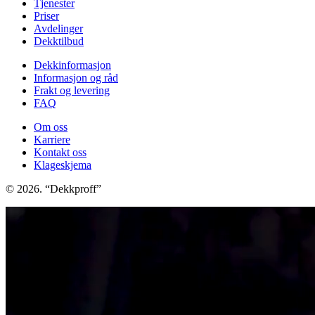
Tjenester
Priser
Avdelinger
Dekktilbud
Dekkinformasjon
Informasjon og råd
Frakt og levering
FAQ
Om oss
Karriere
Kontakt oss
Klageskjema
© 2026. “Dekkproff”