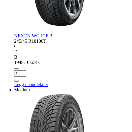
NEXEN WG ICE 3
245/45 R18
100T
C
D
B
1948.10
kr/stk
NEXEN
WG
ICE
Legg i handlekurv
3
Medium
antall