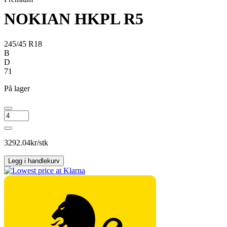
NOKIAN HKPL R5
245/45 R18
B
D
71
På lager
NOKIAN
HKPL
R5
antall
3292.04
kr/stk
Legg i handlekurv