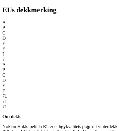
EUs dekkmerking
A
B
C
D
E
F
?
?
A
B
C
D
E
F
71
71
71
Om dekk
Nokian Hakkapeliitta R5 er et høykvalitets piggfritt vinterdekk