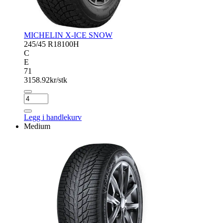
MICHELIN X-ICE SNOW
245/45 R18
100H
C
E
71
3158.92
kr/stk
MICHELIN
X-
ICE
Legg i handlekurv
SNOW
Medium
antall