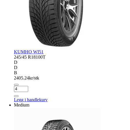
KUMHO WI51
245/45 R18
100T
D
D
B
2405.24
kr/stk
KUMHO
WI51
antall
Legg i handlekurv
Medium