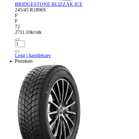
BRIDGESTONE BLIZZAK ICE
245/45 R18
96S
F
F
72
2711.10
kr/stk
BRIDGESTONE
BLIZZAK
ICE
Legg i handlekurv
antall
Premium