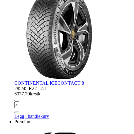
CONTINENTAL ICECONTACT 8
285/45 R22
114T
6977.79
kr/stk
CONTINENTAL
ICECONTACT
8
Legg i handlekurv
antall
Premium