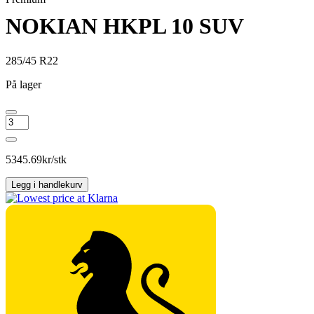
NOKIAN HKPL 10 SUV
285/45 R22
På lager
NOKIAN
HKPL
10
SUV
5345.69
kr/stk
antall
Legg i handlekurv