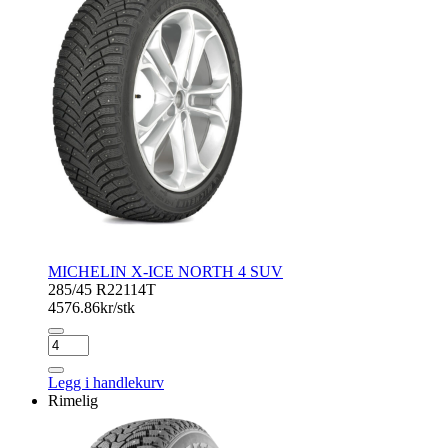
MICHELIN X-ICE NORTH 4 SUV
285/45 R22
114T
4576.86
kr/stk
MICHELIN
X-
ICE
Legg i handlekurv
NORTH
Rimelig
4
SUV