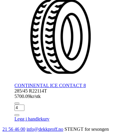
CONTINENTAL ICE CONTACT 8
285/45 R22
114T
5700.09
kr/stk
CONTINENTAL
ICE
CONTACT
Legg i handlekurv
8
antall
21 56 46 00
info@dekkproff.no
STENGT for sesongen