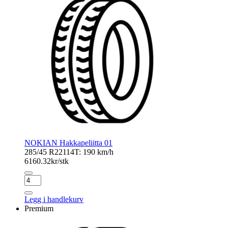
NOKIAN Hakkapeliitta 01
285/45 R22
114T: 190 km/h
6160.32
kr/stk
NOKIAN
Hakkapeliitta
01
Legg i handlekurv
antall
Premium