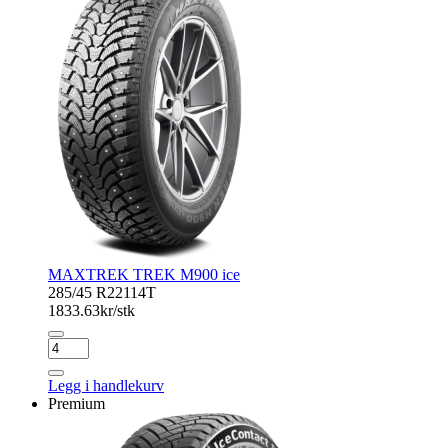
antall
MAXTREK TREK M900 ice
285/45 R22
114T
1833.63
kr/stk
MAXTREK
TREK
M900
Legg i handlekurv
ice
Premium
antall