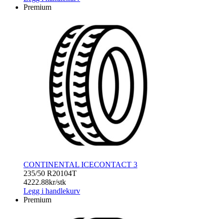
2
Premium
SUV
antall
CONTINENTAL ICECONTACT 3
235/50 R20
104T
4222.88
kr/stk
Legg i handlekurv
Premium