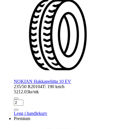
NOKIAN Hakkapeliitta 10 EV
235/50 R20
104T: 190 km/h
5212.03
kr/stk
NOKIAN
Hakkapeliitta
10
Legg i handlekurv
EV
Premium
antall