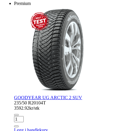
Premium
GOODYEAR UG ARCTIC 2 SUV
235/50 R20
104T
3592.92
kr/stk
GOODYEAR
UG
ARCTIC
Legg i handlekurv