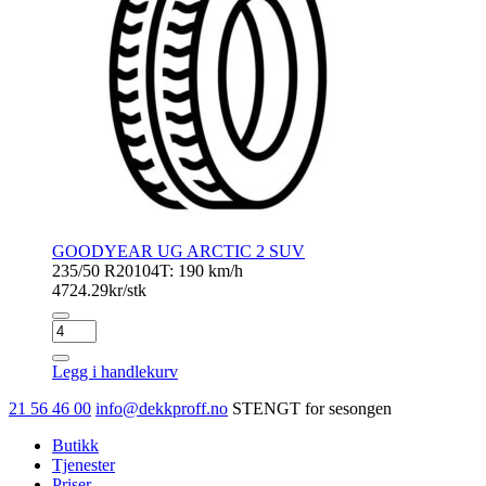
GOODYEAR UG ARCTIC 2 SUV
235/50 R20
104T: 190 km/h
4724.29
kr/stk
GOODYEAR
UG
ARCTIC
Legg i handlekurv
2
SUV
21 56 46 00
info@dekkproff.no
STENGT for sesongen
antall
Butikk
Tjenester
Priser