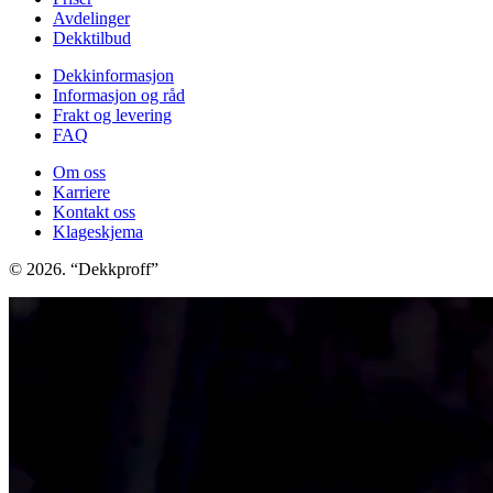
Avdelinger
Dekktilbud
Dekkinformasjon
Informasjon og råd
Frakt og levering
FAQ
Om oss
Karriere
Kontakt oss
Klageskjema
© 2026. “Dekkproff”