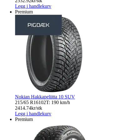
2532.92
kr/stk
Legg i handlekurv
Premium
Nokian Hakkapeliitta 10 SUV
215/65 R16
102T: 190 km/h
2414.74
kr/stk
Legg i handlekurv
Premium