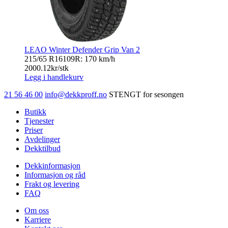
LEAO Winter Defender Grip Van 2
215/65 R16
109R: 170 km/h
2000.12
kr/stk
Legg i handlekurv
21 56 46 00
info@dekkproff.no
STENGT for sesongen
Butikk
Tjenester
Priser
Avdelinger
Dekktilbud
Dekkinformasjon
Informasjon og råd
Frakt og levering
FAQ
Om oss
Karriere