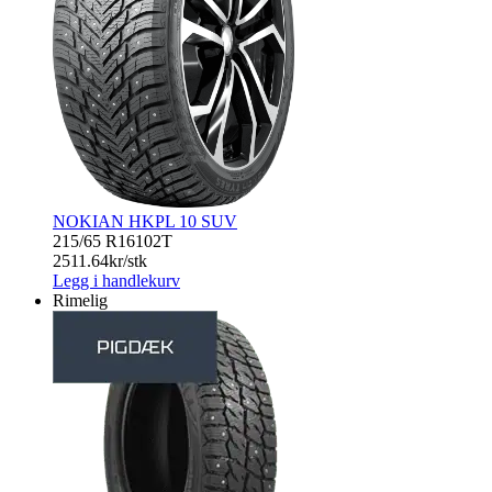
NOKIAN HKPL 10 SUV
215/65 R16
102T
2511.64
kr/stk
Legg i handlekurv
Rimelig