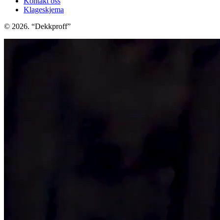
Kontakt oss
Klageskjema
© 2026. “Dekkproff”