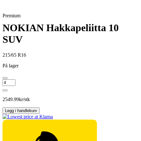
Premium
NOKIAN Hakkapeliitta 10
SUV
215/65 R16
På lager
NOKIAN
Hakkapeliitta
10
SUV
2549.99
kr/stk
antall
Legg i handlekurv