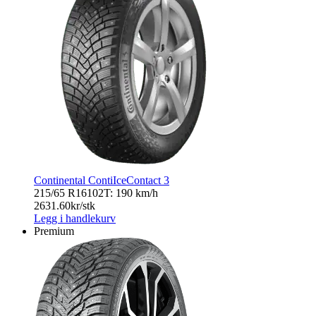
Continental ContiIceContact 3
215/65 R16
102T: 190 km/h
2631.60
kr/stk
Legg i handlekurv
Premium