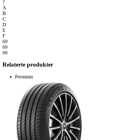
?
A
B
C
D
E
F
69
69
69
Relaterte produkter
Premium