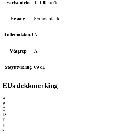
Fartsindeks
T: 190 km/h
Sesong
Sommerdekk
Rullemotstand
A
Våtgrep
A
Støyutvikling
69 dB
EUs dekkmerking
A
B
C
D
E
F
?