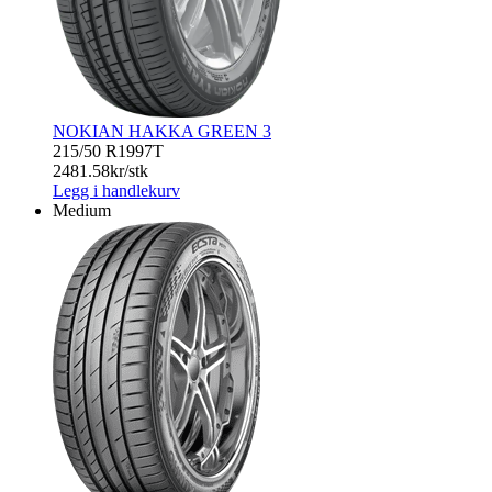
NOKIAN HAKKA GREEN 3
215/50 R19
97T
2481.58
kr/stk
Legg i handlekurv
Medium