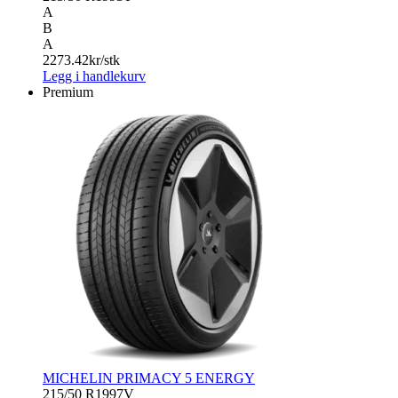
A
B
A
2273.42
kr/stk
Legg i handlekurv
Premium
MICHELIN PRIMACY 5 ENERGY
215/50 R19
97V