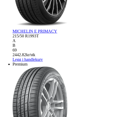
MICHELIN E PRIMACY
215/50 R19
93T
A
B
69
2442.82
kr/stk
Legg i handlekurv
Premium