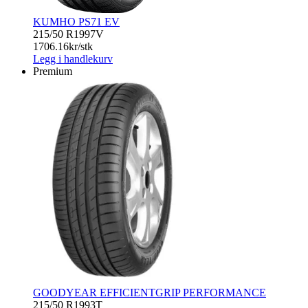
KUMHO PS71 EV
215/50 R19
97V
1706.16
kr/stk
Legg i handlekurv
Premium
GOODYEAR EFFICIENTGRIP PERFORMANCE
215/50 R19
93T