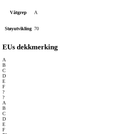
Våtgrep
A
Støyutvikling
70
EUs dekkmerking
A
B
C
D
E
F
?
?
A
B
C
D
E
F