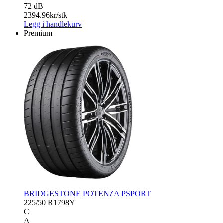
72 dB
2394.96
kr/stk
Legg i handlekurv
Premium
BRIDGESTONE POTENZA PSPORT
225/50 R17
98Y
C
A