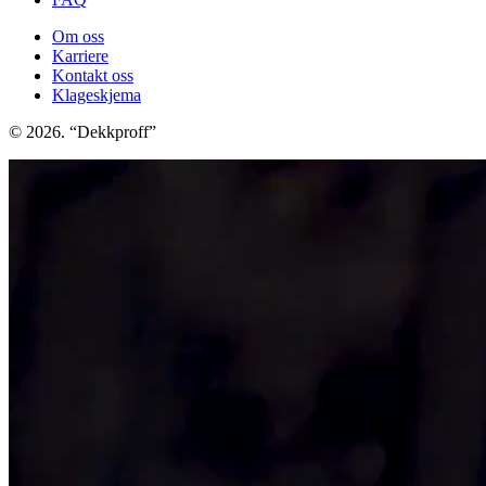
Om oss
Karriere
Kontakt oss
Klageskjema
© 2026. “Dekkproff”