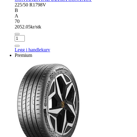
225/50 R17
98V
B
A
70
2052.05
kr/stk
CONTINENTAL
ULTRA
CONTACT
Legg i handlekurv
antall
Premium