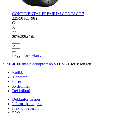
CONTINENTAL PREMIUM CONTACT 7
225/50 R17
98Y
C
A
72
2076.22
kr/stk
CONTINENTAL
PREMIUM
CONTACT
Legg i handlekurv
7
antall
21 56 46 00
info@dekkproff.no
STENGT for sesongen
Butikk
Tjenester
Priser
Avdelinger
Dekktilbud
Dekkinformasjon
Informasjon og råd
Frakt og levering
FAQ