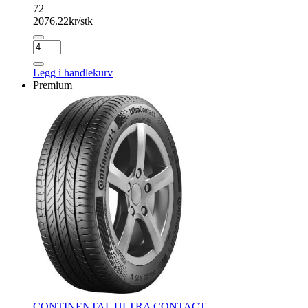
72
2076.22
kr/stk
CONTINENTAL
SPORT
CONTACT
Legg i handlekurv
5
Premium
antall
CONTINENTAL ULTRA CONTACT