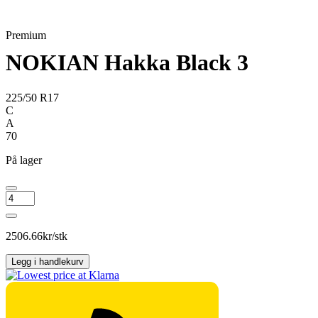
Premium
NOKIAN Hakka Black 3
225/50 R17
C
A
70
På lager
NOKIAN
Hakka
Black
3
2506.66
kr/stk
antall
Legg i handlekurv