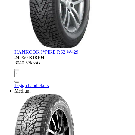
HANKOOK I*PIKE RS2 W429
245/50 R18
104T
3040.57
kr/stk
HANKOOK
I*PIKE
RS2
Legg i handlekurv
W429
Medium
antall