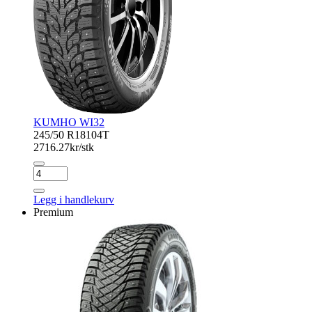
KUMHO WI32
245/50 R18
104T
2716.27
kr/stk
KUMHO
WI32
antall
Legg i handlekurv
Premium