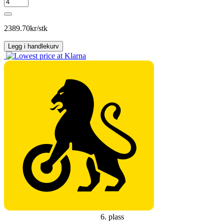
NEXEN
WINSPIKE
3
antall
2389.70
kr/stk
Legg i handlekurv
6. plass