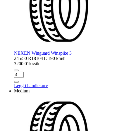
NEXEN Winguard Winspike 3
245/50 R18
104T: 190 km/h
3200.01
kr/stk
NEXEN
Winguard
Winspike
Legg i handlekurv
3
Medium
antall