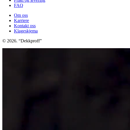
Frakt og levering
FAQ
Om oss
Karriere
Kontakt oss
Klageskjema
© 2026. “Dekkproff”