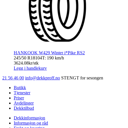
HANKOOK W429 Winter i*Pike RS2
245/50 R18
104T: 190 km/h
3624.08
kr/stk
Legg i handlekurv
21 56 46 00
info@dekkproff.no
STENGT for sesongen
Butikk
Tjenester
Priser
Avdelinger
Dekktilbud
Dekkinformasjon
Informasjon og råd