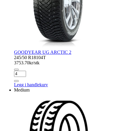
GOODYEAR UG ARCTIC 2
245/50 R18
104T
3753.70
kr/stk
GOODYEAR
UG
ARCTIC
Legg i handlekurv
2
Medium
antall