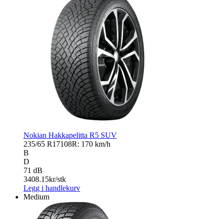
Nokian Hakkapelitta R5 SUV
235/65 R17
108R: 170 km/h
B
D
71 dB
3408.15
kr/stk
Legg i handlekurv
Medium