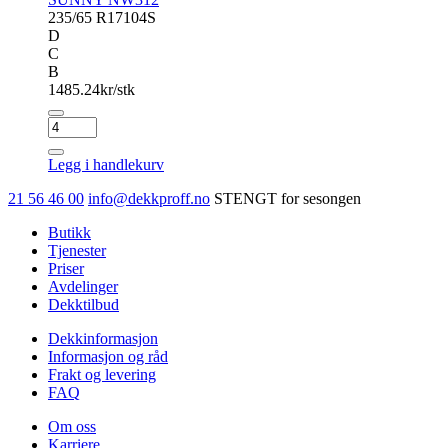
235/65 R17
104S
D
C
B
1485.24
kr/stk
SUNNY
NW312
antall
Legg i handlekurv
21 56 46 00
info@dekkproff.no
STENGT for sesongen
Butikk
Tjenester
Priser
Avdelinger
Dekktilbud
Dekkinformasjon
Informasjon og råd
Frakt og levering
FAQ
Om oss
Karriere