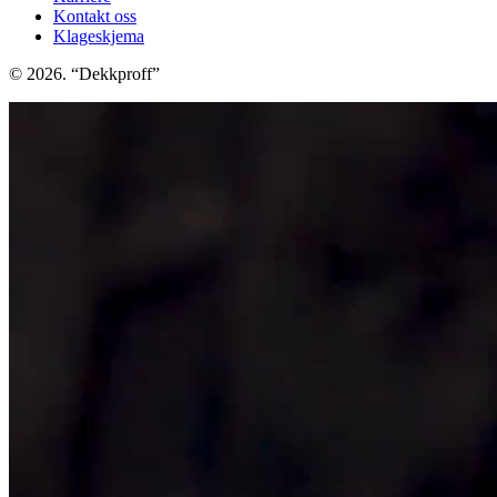
Kontakt oss
Klageskjema
© 2026. “Dekkproff”