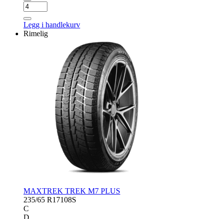
NOKIAN
HKPL
R5
Legg i handlekurv
SUV
Rimelig
antall
MAXTREK TREK M7 PLUS
235/65 R17
108S
C
D