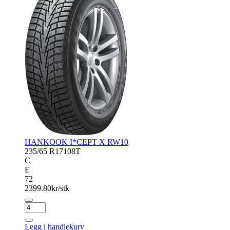
HANKOOK I*CEPT X RW10
235/65 R17
108T
C
E
72
2399.80
kr/stk
HANKOOK
I*CEPT
X
Legg i handlekurv