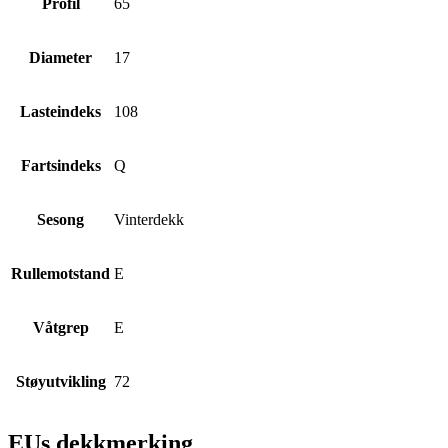
Profil
65
Diameter
17
Lasteindeks
108
Fartsindeks
Q
Sesong
Vinterdekk
Rullemotstand
E
Våtgrep
E
Støyutvikling
72
EUs dekkmerking