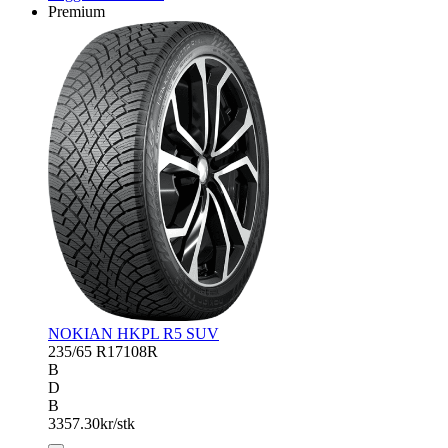
RW10
Premium
antall
NOKIAN HKPL R5 SUV
235/65 R17
108R
B
D
B
3357.30
kr/stk