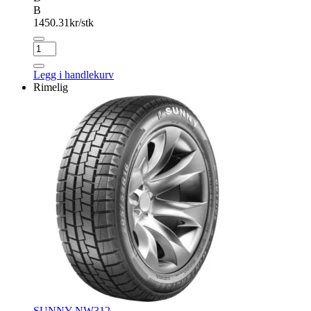
B
1450.31
kr/stk
MAXTREK
TREK
M7
Legg i handlekurv
PLUS
Rimelig
antall
SUNNY NW312