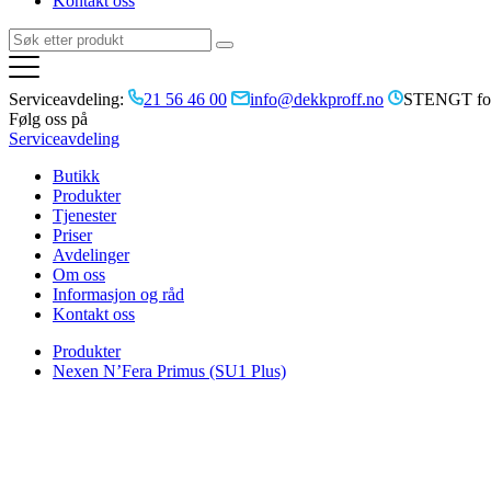
Kontakt oss
Serviceavdeling:
21 56 46 00
info@dekkproff.no
STENGT for
Følg oss på
Serviceavdeling
Butikk
Produkter
Tjenester
Priser
Avdelinger
Om oss
Informasjon og råd
Kontakt oss
Produkter
Nexen N’Fera Primus (SU1 Plus)