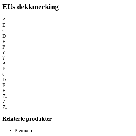
EUs dekkmerking
A
B
C
D
E
F
?
?
A
B
C
D
E
F
71
71
71
Relaterte produkter
Premium