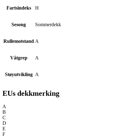
Fartsindeks
H
Sesong
Sommerdekk
Rullemotstand
A
Våtgrep
A
Støyutvikling
A
EUs dekkmerking
A
B
C
D
E
F