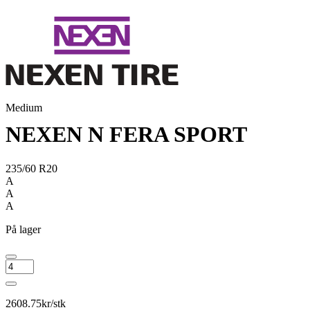
Medium
NEXEN N FERA SPORT
235/60 R20
A
A
A
På lager
NEXEN
N
FERA
SPORT
2608.75
kr/stk