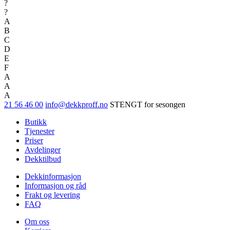
?
?
A
B
C
D
E
F
A
A
A
21 56 46 00
info@dekkproff.no
STENGT for sesongen
Butikk
Tjenester
Priser
Avdelinger
Dekktilbud
Dekkinformasjon
Informasjon og råd
Frakt og levering
FAQ
Om oss