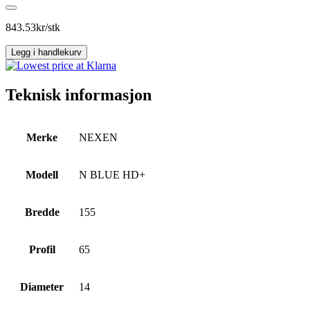
N
BLUE
HD+
843.53
kr/stk
antall
Legg i handlekurv
Teknisk informasjon
Merke
NEXEN
Modell
N BLUE HD+
Bredde
155
Profil
65
Diameter
14