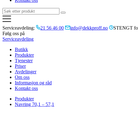
Kontakt oss
Serviceavdeling:
21 56 46 00
info@dekkproff.no
STENGT for
Følg oss på
Serviceavdeling
Butikk
Produkter
Tjenester
Priser
Avdelinger
Om oss
Informasjon og råd
Kontakt oss
Produkter
Navring 70,1 – 57,1