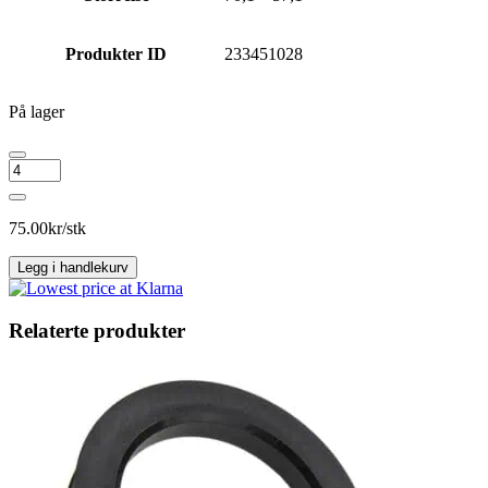
Produkter ID
233451028
På lager
Navring
70,1
-
57,1
75.00
kr/stk
antall
Legg i handlekurv
Relaterte produkter