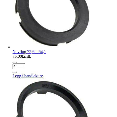
Navring 72,6 – 54,1
75.00
kr/stk
Navring
72,6
-
Legg i handlekurv
54,1
antall