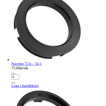
Navring 72,6 – 54,1
75.00
kr/stk
Navring
72,6
-
Legg i handlekurv
54,1
antall