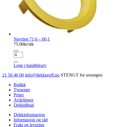
Navring 71,6 – 60,1
75.00
kr/stk
Navring
71,6
-
Legg i handlekurv
60,1
antall
21 56 46 00
info@dekkproff.no
STENGT for sesongen
Butikk
Tjenester
Priser
Avdelinger
Dekktilbud
Dekkinformasjon
Informasjon og råd
Frakt og levering