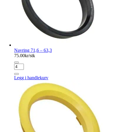
Navring 71,6 – 63,3
75.00
kr/stk
Navring
71,6
-
Legg i handlekurv
63,3
antall