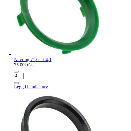
Navring 71,6 – 64,1
75.00
kr/stk
Navring
71,6
-
Legg i handlekurv
64,1
antall