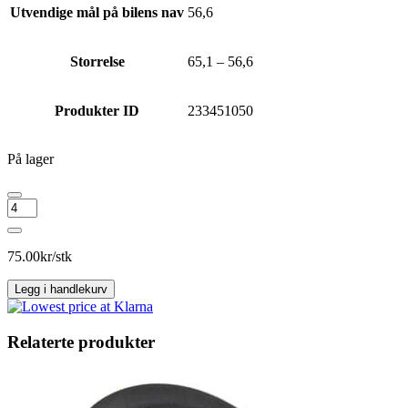
Utvendige mål på bilens nav
56,6
Storrelse
65,1 – 56,6
Produkter ID
233451050
På lager
Navring
65,1
-
56,6
75.00
kr/stk
antall
Legg i handlekurv
Relaterte produkter