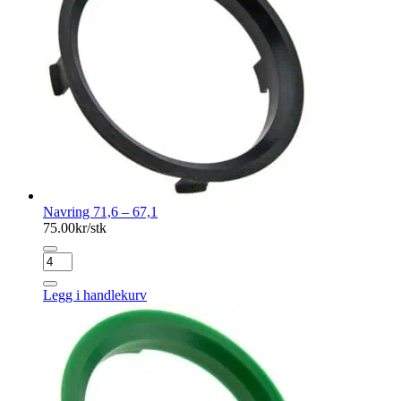
Navring 71,6 – 67,1
75.00
kr/stk
Navring
71,6
-
Legg i handlekurv
67,1
antall