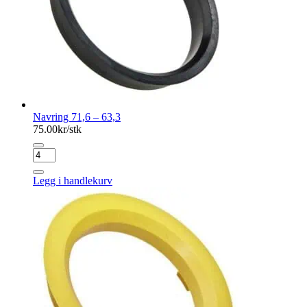
Navring 71,6 – 63,3
75.00
kr/stk
Navring
71,6
-
Legg i handlekurv
63,3
antall