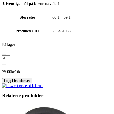
Utvendige mål på bilens nav
59,1
Storrelse
60,1 – 59,1
Produkter ID
233451088
På lager
Navring
60,1
-
59,1
75.00
kr/stk
antall
Legg i handlekurv
Relaterte produkter