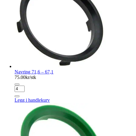
Navring 71,6 – 67,1
75.00
kr/stk
Navring
71,6
-
Legg i handlekurv
67,1
antall