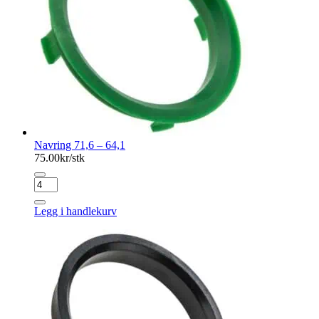
Navring 71,6 – 64,1
75.00
kr/stk
Navring
71,6
-
Legg i handlekurv
64,1
antall