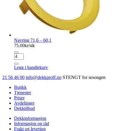
Navring 71,6 – 60,1
75.00
kr/stk
Navring
71,6
-
Legg i handlekurv
60,1
antall
21 56 46 00
info@dekkproff.no
STENGT for sesongen
Butikk
Tjenester
Priser
Avdelinger
Dekktilbud
Dekkinformasjon
Informasjon og råd
Frakt og levering