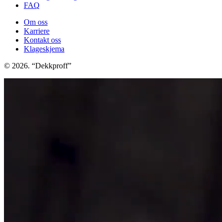
FAQ
Om oss
Karriere
Kontakt oss
Klageskjema
© 2026. “Dekkproff”