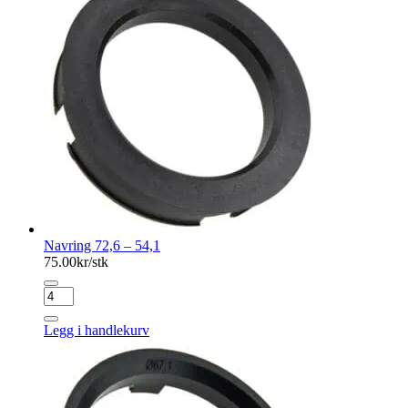
Navring 72,6 – 54,1
75.00
kr/stk
Navring
72,6
-
Legg i handlekurv
54,1
antall