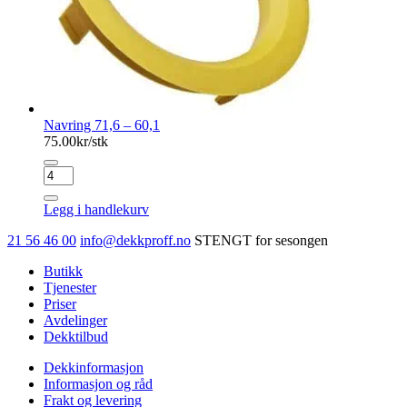
Navring 71,6 – 60,1
75.00
kr/stk
Navring
71,6
-
Legg i handlekurv
60,1
antall
21 56 46 00
info@dekkproff.no
STENGT for sesongen
Butikk
Tjenester
Priser
Avdelinger
Dekktilbud
Dekkinformasjon
Informasjon og råd
Frakt og levering