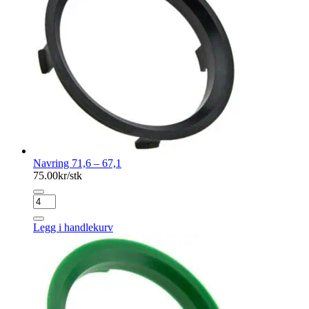
Navring 71,6 – 67,1
75.00
kr/stk
Navring
71,6
-
Legg i handlekurv
67,1
antall