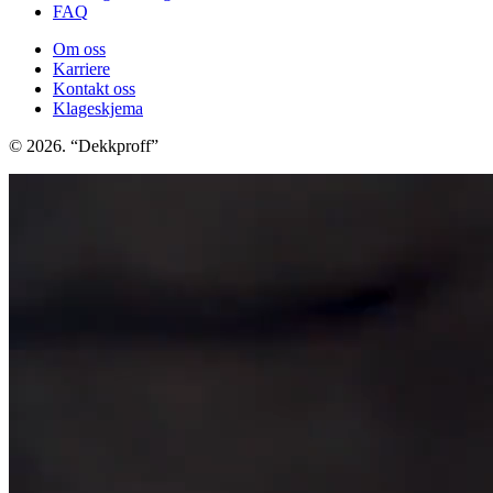
FAQ
Om oss
Karriere
Kontakt oss
Klageskjema
© 2026. “Dekkproff”