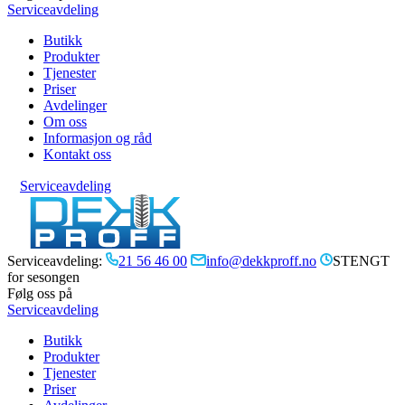
Serviceavdeling
Butikk
Produkter
Tjenester
Priser
Avdelinger
Om oss
Informasjon og råd
Kontakt oss
Serviceavdeling
Serviceavdeling:
21 56 46 00
info@dekkproff.no
STENGT
for sesongen
Følg oss på
Serviceavdeling
Butikk
Produkter
Tjenester
Priser